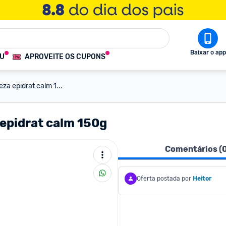
Baixar o app
OU
APROVEITE OS CUPONS
za epidrat calm 1...
 epidrat calm 150g
Comentários (
Oferta postada por
Heitor