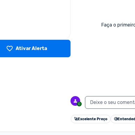
Faça o primeir
Ativar Alerta
Deixe o seu coment
0
🚀
Excelente Preço
🧐
Entended