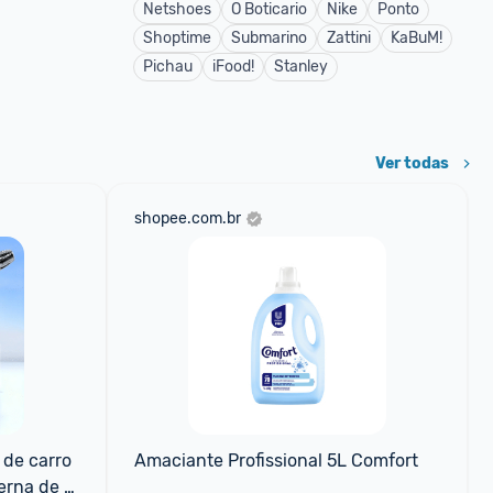
Netshoes
O Boticario
Nike
Ponto
Shoptime
Submarino
Zattini
KaBuM!
Pichau
iFood!
Stanley
Ver todas
shopee.com.br
de carro 
Amaciante Profissional 5L Comfort
erna de 