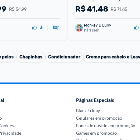
rv limpeza de chaleira de e
99
R$
41,48
R$ 54,99
R$ 71,65
bico de man
Monkey D Luffy
1
3
há 1 sem
 pelos
Chapinhas
Condicionador
Creme para cabelo e Leav
al
Páginas Especiais
Black Friday
o
Celulares em promoção
 Cookies
Fones de ouvido em promoção
Privacidade
Games em promoção