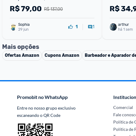
60, Creme Hidratante CH-01
R$
79,00
R$
34,
R$ 137,00
Sophia
arthur
1
1
29 jun
há 1 sem
Mais opções
Ofertas
Amazon
Cupons
Amazon
Barbeador e Aparador de
Promobit no WhatsApp
Institucion
Comercial
Entre no nosso grupo exclusivo 
Fale conosc
escaneando o QR Code
Política de
Política de 