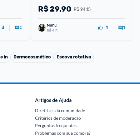
spuma 
R$
29,90
R$ 94,15
Manu
0
1
3
1
há 4 h
e in
Dermocosmético
Escova rotativa
Artigos de Ajuda
Diretrizes da comunidade
Critérios de moderação
Perguntas frequentes
Problemas com sua compra?