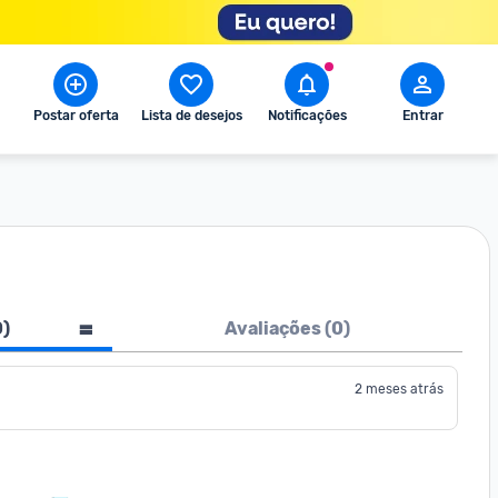
Postar oferta
Lista de desejos
Notificações
Entrar
0
)
Avaliações (
0
)
2 meses atrás