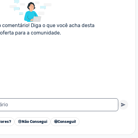
o comentário! Diga o que você acha desta 
oferta para a comunidade.
ário
ores?
😢
Não Consegui
🤩
Consegui!
Cancelar