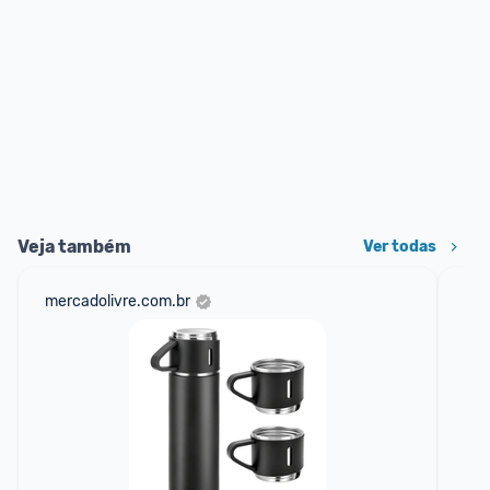
Veja também
Ver todas
mercadolivre.com.br
am