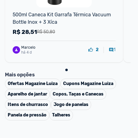
F
500ml Caneca Kit Garrafa Térmica Vacuum 
Is
Bottle Inox + 3 Xíca
Ga
R$
28,51
R
R$ 50,80
Marcelo
1
2
há 4 d
Mais opções
Ofertas
Magazine Luiza
Cupons
Magazine Luiza
Aparelho de jantar
Copos, Taças e Canecas
Itens de churrasco
Jogo de panelas
Panela de pressão
Talheres