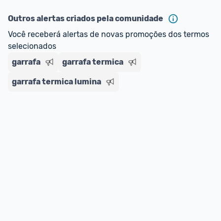
ou MercadoLíder Platinum.
Outros alertas criados pela comunidade
E lembre-se:
 você sempre pode contar ajuda da 
Você receberá alertas de novas promoções dos termos 
comunidade para tirar dúvidas ou acionar os 
selecionados
nossos Admins marcando 
@admin
 em um 
comentário ou através do 
Fale com o Promobit.
garrafa
garrafa termica
garrafa termica lumina