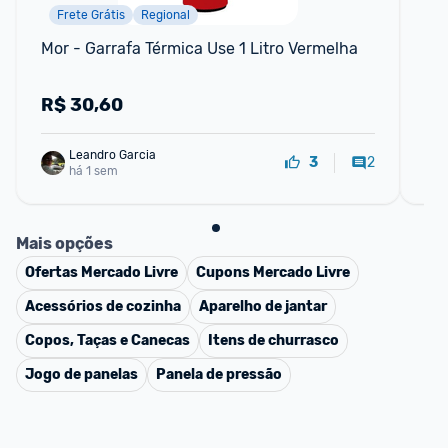
Frete Grátis
Regional
📱
Mor - Garrafa Térmica Use 1 Litro Vermelha
Gar
Gat
R$
30,60
R
Leandro Garcia
2
3
há 1 sem
Mais opções
Ofertas
Mercado Livre
Cupons
Mercado Livre
Acessórios de cozinha
Aparelho de jantar
Copos, Taças e Canecas
Itens de churrasco
Jogo de panelas
Panela de pressão