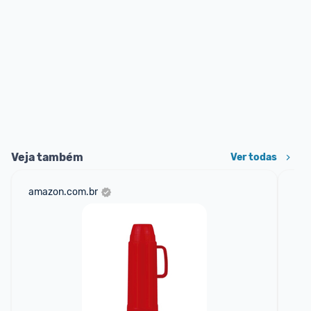
Veja também
Ver todas
amazon.com.br
sho