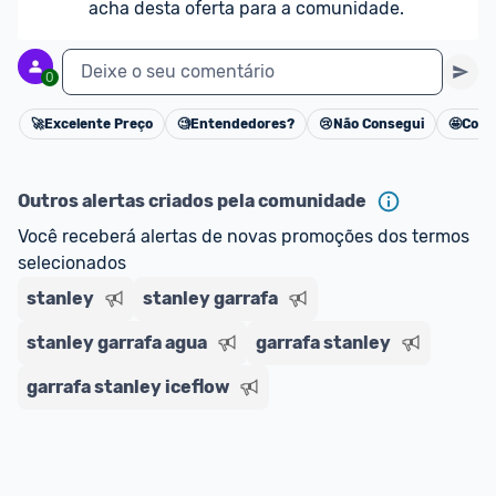
acha desta oferta para a comunidade.
Deixe o seu comentário
0
🚀
Excelente Preço
🧐
Entendedores?
😢
Não Consegui
🤩
Cons
Cancelar
Outros alertas criados pela comunidade
Você receberá alertas de novas promoções dos termos 
selecionados
stanley
stanley garrafa
stanley garrafa agua
garrafa stanley
garrafa stanley iceflow