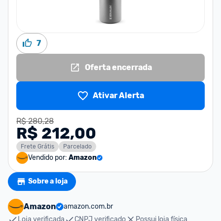
7
Oferta encerrada
Ativar Alerta
R$ 280,28
R$ 212,00
Frete Grátis
Parcelado
Vendido por:
Amazon
Sobre a loja
Amazon
amazon.com.br
Loja verificada
CNPJ verificado
Possui loja física