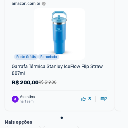
amazon.com.br
mer
Frete Grátis
Parcelado
P
Garrafa Térmica Stanley IceFlow Flip Straw 
Gar
887ml
Bl
R$
200,00
R
R$ 319,00
Valentina
2
3
há 1 sem
Mais opções