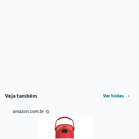
Veja também
Ver todas
amazon.com.br
ali