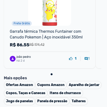
Frete Grátis
F
Garrafa térmica Thermos Funtainer com 
Gar
Canudo Pokemon | Aço inoxidável 350ml
Li
Es
R$
86,55
R
R$ 174,42
joão pedro
1
1
há 2 d
Mais opções
Ofertas
Amazon
Cupons
Amazon
Aparelho de jantar
Copos, Taças e Canecas
Itens de churrasco
Jogo de panelas
Panela de pressão
Talheres