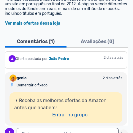
um site em português no final de 2012. A página vende diferentes 
modelos do Kindle, em reais, e mais de um milhão de e-books, 
incluindo títulos em português.
Ver mais ofertas dessa loja
Comentários (
1
)
Avaliações (
0
)
2 dias atrás
Oferta postada por
João Pedro
genio
2 dias atrás
Comentário fixado
📱Receba as melhores ofertas da Amazon 
antes que acabem!

Entrar no grupo