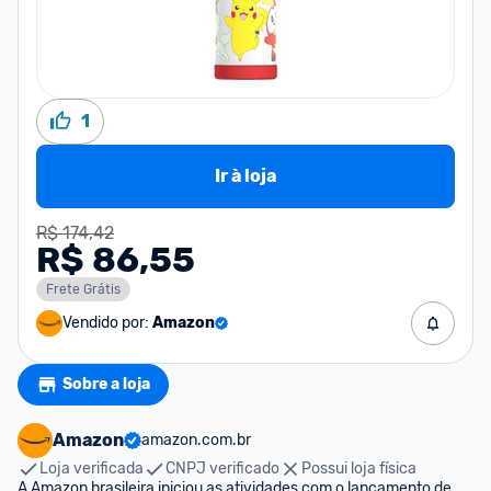
1
Ir à loja
R$ 174,42
R$ 86,55
Frete Grátis
Vendido por:
Amazon
Sobre a loja
Amazon
amazon.com.br
Loja verificada
CNPJ verificado
Possui loja física
A Amazon brasileira iniciou as atividades com o lançamento de 