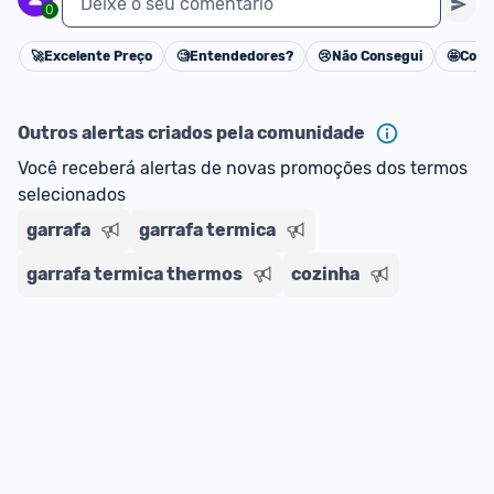
Deixe o seu comentário
0
🚀
Excelente Preço
🧐
Entendedores?
😢
Não Consegui
🤩
Cons
Cancelar
Outros alertas criados pela comunidade
Você receberá alertas de novas promoções dos termos 
selecionados
garrafa
garrafa termica
garrafa termica thermos
cozinha