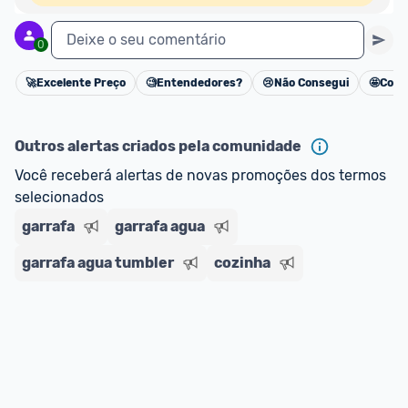
Deixe o seu comentário
0
🚀
Excelente Preço
🧐
Entendedores?
😢
Não Consegui
🤩
Cons
Cancelar
Outros alertas criados pela comunidade
Você receberá alertas de novas promoções dos termos 
selecionados
garrafa
garrafa agua
garrafa agua tumbler
cozinha