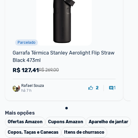
Parcelado
Garrafa Térmica Stanley Aerolight Flip Straw 
Ene
Black 473ml
Un
R$
127,41
R
R$ 269,00
Rafael Souza
1
2
há 7 h
Mais opções
Ofertas
Amazon
Cupons
Amazon
Aparelho de jantar
Copos, Taças e Canecas
Itens de churrasco