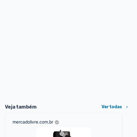
Veja também
Ver todas
mercadolivre.com.br
sho