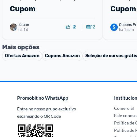
R$50)!
Cupom
Cupom
Kauan
Cupons Pr
12
2
há 1 d
há 1 sem
Mais opções
Ofertas
Amazon
Cupons
Amazon
Seleção de cursos gráti
Promobit no WhatsApp
Institucion
Comercial
Entre no nosso grupo exclusivo 
Fale conosc
escaneando o QR Code
Política de
Política de 