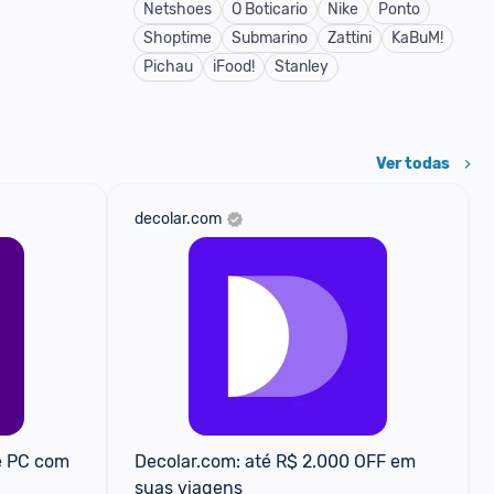
Netshoes
O Boticario
Nike
Ponto
Shoptime
Submarino
Zattini
KaBuM!
Pichau
iFood!
Stanley
Ver todas
decolar.com
 PC com 
Decolar.com: até R$ 2.000 OFF em 
suas viagens