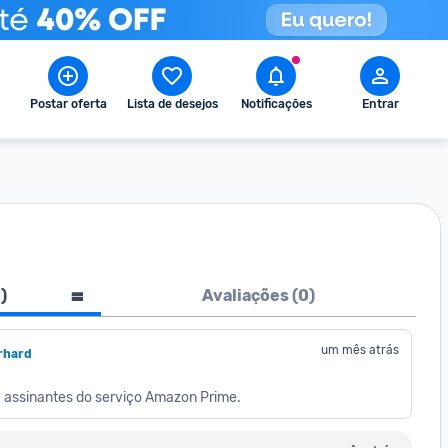
Postar oferta
Lista de desejos
Notificações
Entrar
1
)
Avaliações (
0
)
um mês atrás
rhard
ra assinantes do serviço Amazon Prime.