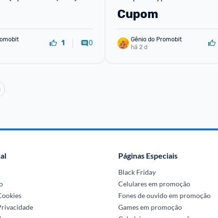
Cupom
omobit
Gênio do Promobit
0
1
há 2 d
s
al
Páginas Especiais
Black Friday
o
Celulares em promoção
 Cookies
Fones de ouvido em promoção
Privacidade
Games em promoção