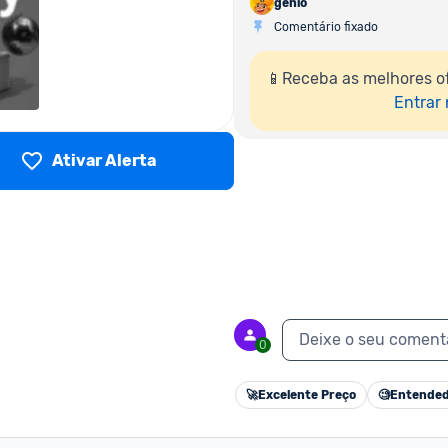
genio
Comentário fixado
📱Receba as melhores o
Entrar
Ativar Alerta
Deixe o seu coment
0
🚀
Excelente Preço
🧐
Entended