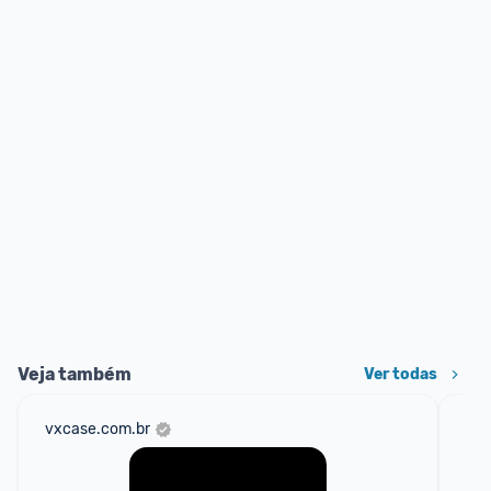
Veja também
Ver todas
vxcase.com.br
am