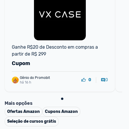
F
Ganhe R$20 de Desconto em compras a 
AP
partir de R$ 299
R$
Cupom
C
Gênio do Promobit
0
0
há 16 h
Mais opções
Ofertas
Amazon
Cupons
Amazon
Seleção de cursos grátis