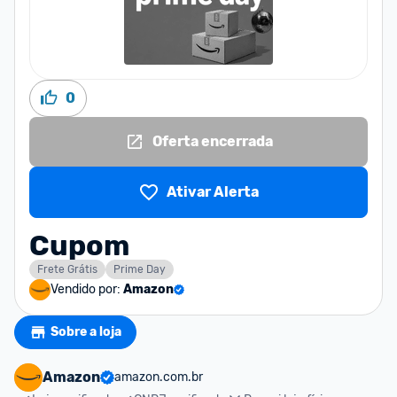
0
Oferta encerrada
Ativar Alerta
Cupom
Frete Grátis
Prime Day
Vendido por:
Amazon
Sobre a loja
Amazon
amazon.com.br