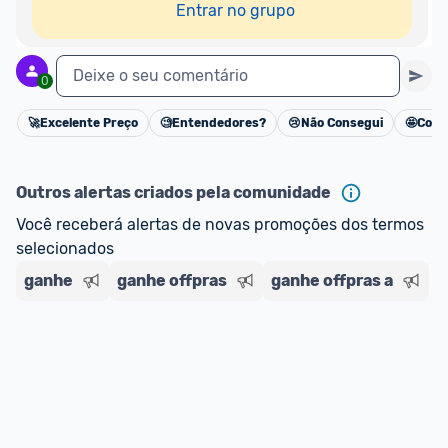
Entrar no grupo
Deixe o seu comentário
0
🚀
Excelente Preço
🧐
Entendedores?
😢
Não Consegui
🤩
Cons
Cancelar
Outros alertas criados pela comunidade
Você receberá alertas de novas promoções dos termos 
selecionados
ganhe
ganhe offpras
ganhe offpras a