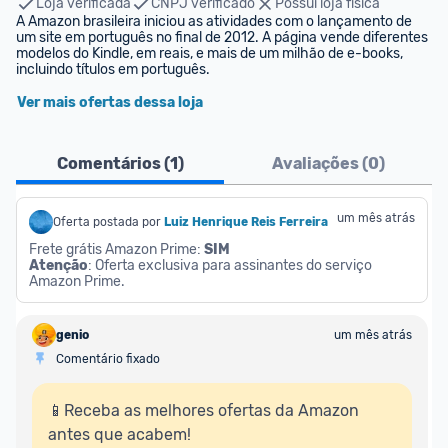
Loja verificada
CNPJ verificado
Possui loja física
A Amazon brasileira iniciou as atividades com o lançamento de 
um site em português no final de 2012. A página vende diferentes 
modelos do Kindle, em reais, e mais de um milhão de e-books, 
incluindo títulos em português.
Ver mais ofertas dessa loja
Comentários (
1
)
Avaliações (
0
)
um mês atrás
Oferta postada por
Luiz Henrique Reis Ferreira
Frete grátis Amazon Prime: 
SIM
Atenção
: Oferta exclusiva para assinantes do serviço 
Amazon Prime.
genio
um mês atrás
Comentário fixado
📱Receba as melhores ofertas da Amazon 
antes que acabem!
