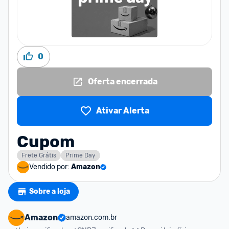
0
Oferta encerrada
Ativar Alerta
Cupom
Frete Grátis
Prime Day
Vendido por:
Amazon
Sobre a loja
Amazon
amazon.com.br