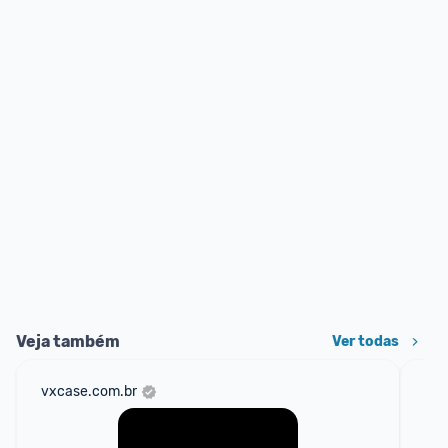
Veja também
Ver todas
vxcase.com.br
am