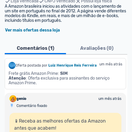
Loja verificada
CNPJ verificado
Possui loja física
A Amazon brasileira iniciou as atividades com o lançamento de 
um site em português no final de 2012. A página vende diferentes 
modelos do Kindle, em reais, e mais de um milhão de e-books, 
incluindo títulos em português.
Ver mais ofertas dessa loja
Comentários (
1
)
Avaliações (
0
)
um mês atrás
Oferta postada por
Luiz Henrique Reis Ferreira
Frete grátis Amazon Prime: 
SIM
Atenção
: Oferta exclusiva para assinantes do serviço 
Amazon Prime.
genio
um mês atrás
Comentário fixado
📱Receba as melhores ofertas da Amazon 
antes que acabem!
