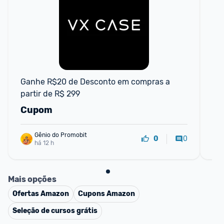
F
Ganhe R$20 de Desconto em compras a 
CU
partir de R$ 299
par
Cupom
C
Gênio do Promobit
0
0
há 12 h
Mais opções
Ofertas
Amazon
Cupons
Amazon
Seleção de cursos grátis