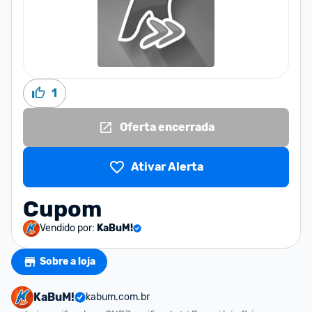
1
Oferta encerrada
Ativar Alerta
Cupom
Vendido por:
KaBuM!
Sobre a loja
KaBuM!
kabum.com.br