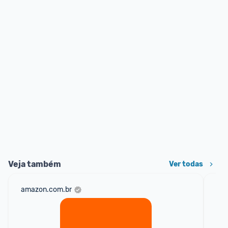
Veja também
Ver todas
amazon.com.br
mer