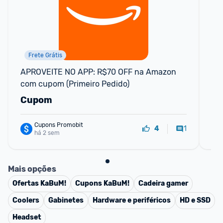
Frete Grátis
APROVEITE NO APP: R$70 OFF na Amazon 
MÃ
com cupom (Primeiro Pedido)
Me
Cupom
C
Cupons Promobit
1
4
há 2 sem
Mais opções
Ofertas
KaBuM!
Cupons
KaBuM!
Cadeira gamer
Coolers
Gabinetes
Hardware e periféricos
HD e SSD
Headset