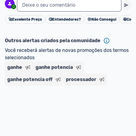
Deixe o seu comentário
0
🚀
Excelente Preço
🧐
Entendedores?
😢
Não Consegui
🤩
Cons
Cancelar
Outros alertas criados pela comunidade
Você receberá alertas de novas promoções dos termos 
selecionados
ganhe
ganhe potencia
ganhe potencia off
processador