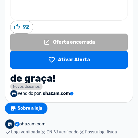
92
Oferta encerrada
Ativar Alerta
de graça!
Novos Usuários
Vendido por:
shazam.com
Sobre a loja
shazam.com
Loja verificada
CNPJ verificado
Possui loja física