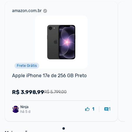
amazon.com.br
sho
Frete Grátis
Apple iPhone 17e de 256 GB Preto
Tab
Lac
co
R$
3.998,99
R
R$ 5.799,00
Ninja 
1
1
há 5 d