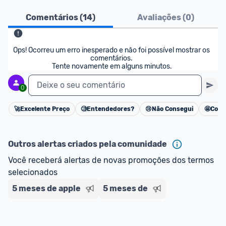
Comentários (
14
)
Avaliações (
0
)
Ops! Ocorreu um erro inesperado e não foi possível mostrar os 
comentários. 

Tente novamente em alguns minutos.
Deixe o seu comentário
0
🚀
Excelente Preço
🧐
Entendedores?
😢
Não Consegui
🤩
Cons
Cancelar
Outros alertas criados pela comunidade
Você receberá alertas de novas promoções dos termos 
selecionados
5 meses de apple
5 meses de