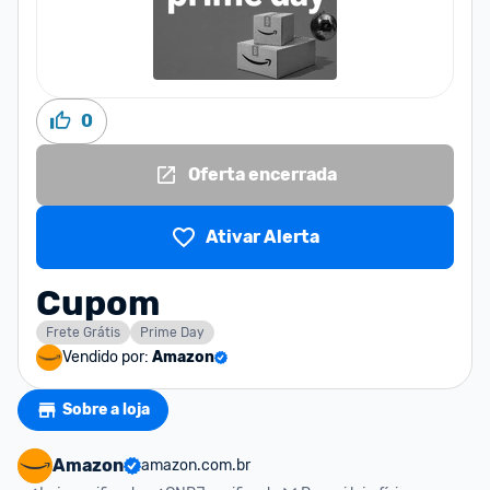
0
Oferta encerrada
Ativar Alerta
Cupom
Frete Grátis
Prime Day
Vendido por:
Amazon
Sobre a loja
Amazon
amazon.com.br