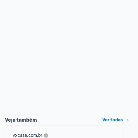
Veja também
Ver todas
vxcase.com.br
am