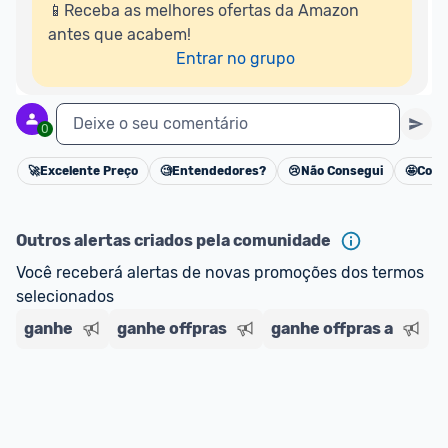
📱Receba as melhores ofertas da Amazon 
antes que acabem!

Entrar no grupo
Deixe o seu comentário
0
🚀
Excelente Preço
🧐
Entendedores?
😢
Não Consegui
🤩
Cons
Cancelar
Outros alertas criados pela comunidade
Você receberá alertas de novas promoções dos termos 
selecionados
ganhe
ganhe offpras
ganhe offpras a