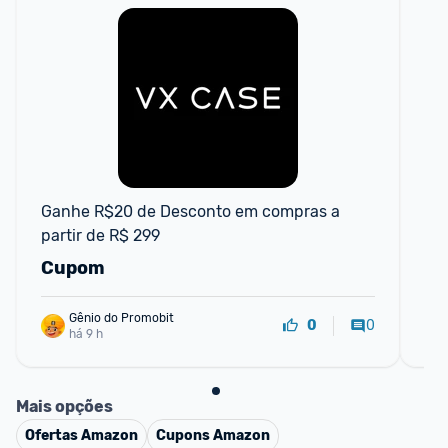
F
Ganhe R$20 de Desconto em compras a 
CU
partir de R$ 299
par
Cupom
C
Gênio do Promobit
0
0
há 9 h
Mais opções
Ofertas
Amazon
Cupons
Amazon