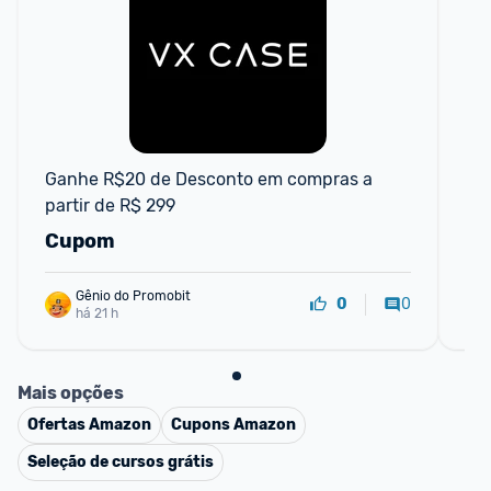
F
Ganhe R$20 de Desconto em compras a 
AP
partir de R$ 299
R$
Cupom
C
Gênio do Promobit
0
0
há 21 h
Mais opções
Ofertas
Amazon
Cupons
Amazon
Seleção de cursos grátis