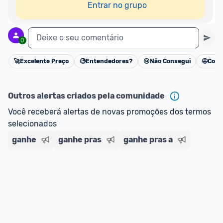
Entrar no grupo
Deixe o seu comentário
0
🚀
Excelente Preço
🧐
Entendedores?
😢
Não Consegui
🤩
Cons
Cancelar
Outros alertas criados pela comunidade
Você receberá alertas de novas promoções dos termos 
selecionados
ganhe
ganhe pras
ganhe pras a