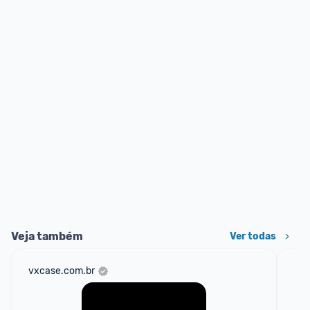
Veja também
Ver todas
vxcase.com.br
am