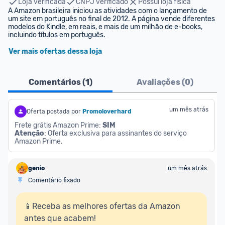
Loja verificada
CNPJ verificado
Possui loja física
A Amazon brasileira iniciou as atividades com o lançamento de 
um site em português no final de 2012. A página vende diferentes 
modelos do Kindle, em reais, e mais de um milhão de e-books, 
incluindo títulos em português.
Ver mais ofertas dessa loja
Comentários (
1
)
Avaliações (
0
)
um mês atrás
Oferta postada por
Promoloverhard
Frete grátis Amazon Prime: 
SIM
Atenção
: Oferta exclusiva para assinantes do serviço 
Amazon Prime.
genio
um mês atrás
Comentário fixado
📱Receba as melhores ofertas da Amazon 
antes que acabem!
