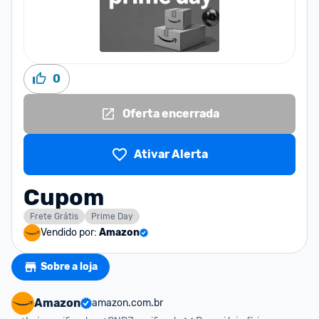
0
Oferta encerrada
Ativar Alerta
Cupom
Frete Grátis
Prime Day
Vendido por:
Amazon
Sobre a loja
Amazon
amazon.com.br