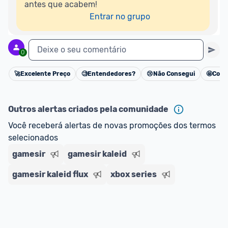
antes que acabem!

Entrar no grupo
Deixe o seu comentário
0
🚀
Excelente Preço
🧐
Entendedores?
😢
Não Consegui
🤩
Cons
Cancelar
Outros alertas criados pela comunidade
Você receberá alertas de novas promoções dos termos 
selecionados
gamesir
gamesir kaleid
gamesir kaleid flux
xbox series