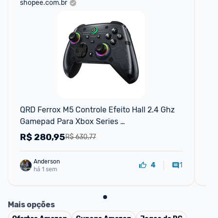
shopee.com.br
am
F
QRD Ferrox M5 Controle Efeito Hall 2.4 Ghz 
Xbo
Gamepad Para Xbox Series 
Lim
XSOnePCSwitchMobile
PC
R$
280,95
R
R$ 630,77
Anderson
1
4
há 1 sem
Mais opções