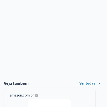
Veja também
Ver todas
amazon.com.br
ali