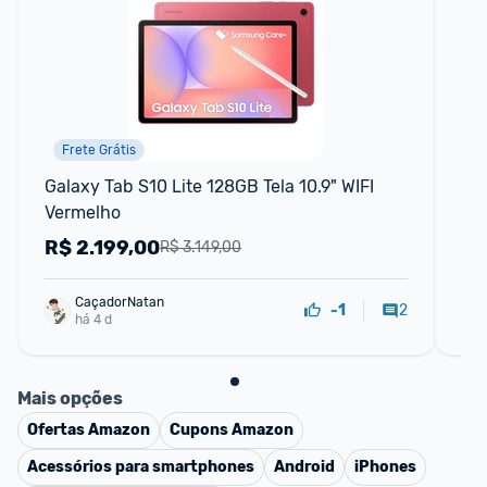
Frete Grátis
Galaxy Tab S10 Lite 128GB Tela 10.9" WIFI 
Ta
Vermelho
RA
R$
2.199,00
R
R$ 3.149,00
CaçadorNatan
2
-1
há 4 d
Mais opções
Ofertas
Amazon
Cupons
Amazon
Acessórios para smartphones
Android
iPhones