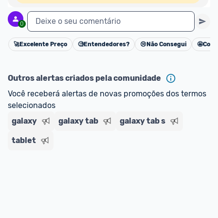
Deixe o seu comentário
0
🚀
Excelente Preço
🧐
Entendedores?
😢
Não Consegui
🤩
Cons
Cancelar
Outros alertas criados pela comunidade
Você receberá alertas de novas promoções dos termos 
selecionados
galaxy
galaxy tab
galaxy tab s
tablet