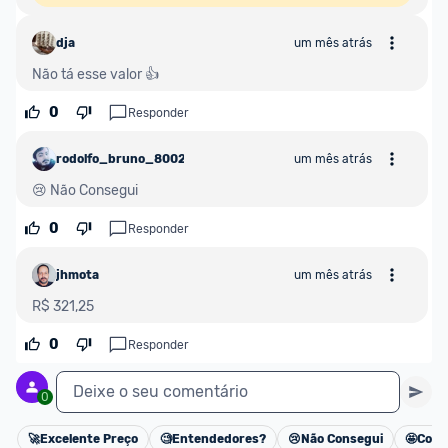
dja
um mês atrás
Não tá esse valor 👍
0
Responder
rodolfo_bruno_800228
um mês atrás
😢 Não Consegui
0
Responder
jhmota
um mês atrás
R$ 321,25
0
Responder
Deixe o seu comentário
0
🚀
Excelente Preço
🧐
Entendedores?
😢
Não Consegui
🤩
Cons