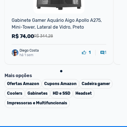
F
Gabinete Gamer Aquário Aigo Apollo A275, 
MO
Mini-Tower, Lateral de Vidro, Preto
FI
R$
74,00
R
R$ 344,28
Diego Costa
1
1
há 1 sem
Mais opções
Ofertas
Amazon
Cupons
Amazon
Cadeira gamer
Coolers
Gabinetes
HD e SSD
Headset
Impressoras e Multifuncionais