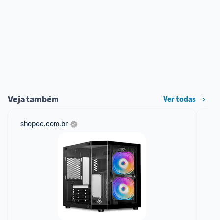
Veja também
Ver todas
shopee.com.br
am
F