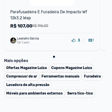
F
Parafusadeira E Furadeira De Impacto Wf 
WA
12k3.2 Wap
Co
22
R$
107,00
R
R$ 196,00
Leandro Garcia
1
3
há 1 sem
Mais opções
Ofertas
Magazine Luiza
Cupons
Magazine Luiza
Compressor de ar
Ferramentas manuais
Furadeira
Lavadora de alta pressão
Móveis para ambientes externos
Serra tico-tico