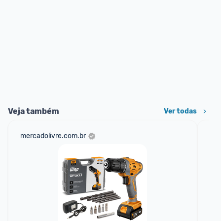
Veja também
Ver todas
mercadolivre.com.br
am