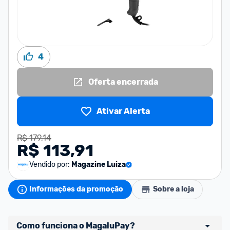
4
Oferta encerrada
Ativar Alerta
R$ 179,14
R$ 113,91
Vendido por:
Magazine Luiza
Informações da promoção
Sobre a loja
Como funciona o MagaluPay?