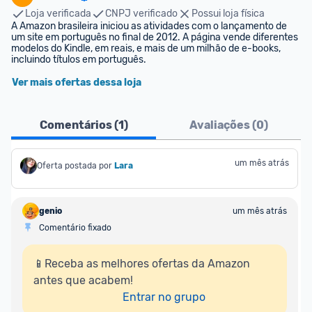
Loja verificada
CNPJ verificado
Possui loja física
A Amazon brasileira iniciou as atividades com o lançamento de 
um site em português no final de 2012. A página vende diferentes 
modelos do Kindle, em reais, e mais de um milhão de e-books, 
incluindo títulos em português.
Ver mais ofertas dessa loja
Comentários (
1
)
Avaliações (
0
)
um mês atrás
Oferta postada por
Lara
genio
um mês atrás
Comentário fixado
📱Receba as melhores ofertas da Amazon 
antes que acabem!

Entrar no grupo