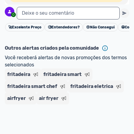
Deixe o seu comentário
0
🚀
Excelente Preço
🧐
Entendedores?
😢
Não Consegui
🤩
Cons
Cancelar
Outros alertas criados pela comunidade
Você receberá alertas de novas promoções dos termos 
selecionados
fritadeira
fritadeira smart
fritadeira smart chef
fritadeira eletrica
airfryer
air fryer