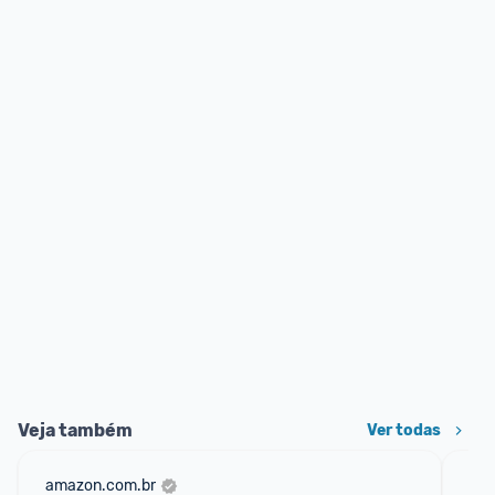
Veja também
Ver todas
amazon.com.br
mer