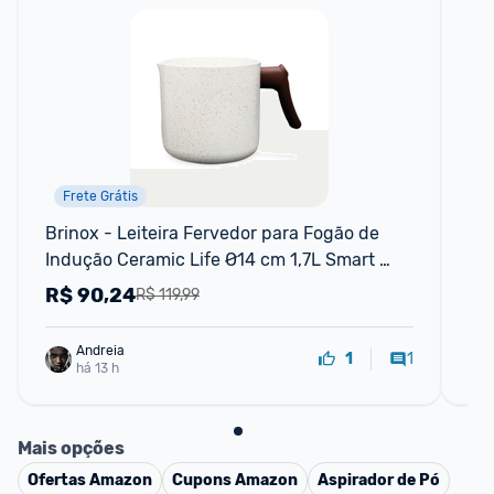
Frete Grátis
Brinox - Leiteira Fervedor para Fogão de 
Co
Indução Ceramic Life Ø14 cm 1,7L Smart 
Plu
Plus - Vanilla
R$
90,24
R
R$ 119,99
Andreia
1
1
há 13 h
Mais opções
Ofertas
Amazon
Cupons
Amazon
Aspirador de Pó