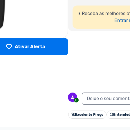
📱Receba as melhores o
Entrar
Ativar Alerta
Deixe o seu coment
0
🚀
Excelente Preço
🧐
Entended