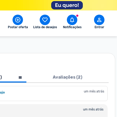
Postar oferta
Lista de desejos
Notificações
Entrar
1
)
Avaliações (
2
)
um mês atrás
ujo
um mês atrás