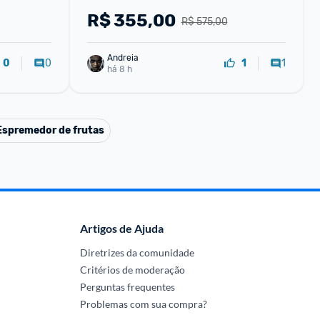
R$
355,00
R$ 575,00
Andreia
0
1
0
1
há 8 h
Espremedor de frutas
Artigos de Ajuda
Diretrizes da comunidade
Critérios de moderação
Perguntas frequentes
Problemas com sua compra?