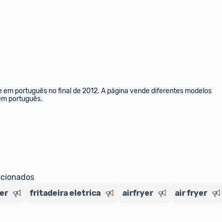
e em português no final de 2012. A página vende diferentes modelos 
 em português.
ecionados
yer
fritadeira eletrica
airfryer
air fryer