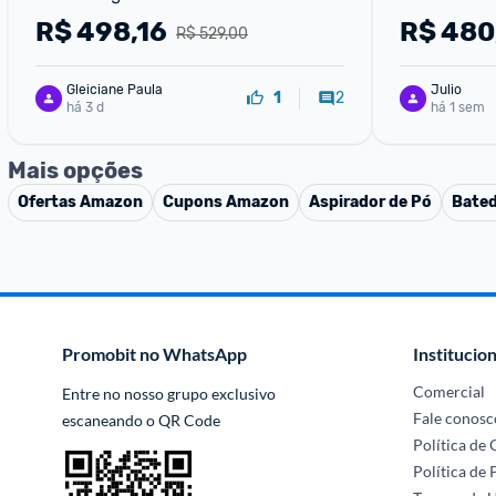
R$
498,16
R$
480
R$ 529,00
Gleiciane Paula
Julio
2
1
há 3 d
há 1 sem
Mais opções
Ofertas
Amazon
Cupons
Amazon
Aspirador de Pó
Bated
Promobit no WhatsApp
Institucion
Comercial
Entre no nosso grupo exclusivo 
Fale conosc
escaneando o QR Code
Política de
Política de 