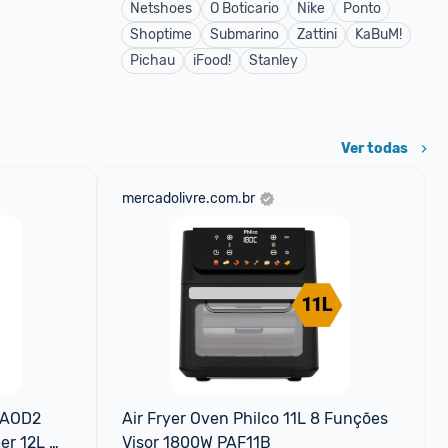
Netshoes
O Boticario
Nike
Ponto
Shoptime
Submarino
Zattini
KaBuM!
Pichau
iFood!
Stanley
Ver todas
mercadolivre.com.br
WAOD2 
Air Fryer Oven Philco 11L 8 Funções 
er 12L 
Visor 1800W PAF11B