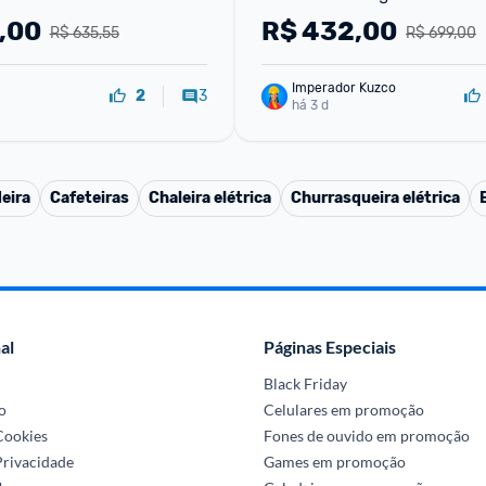
FW010509 - 220V
,00
R$
432,00
R$ 635,55
R$ 699,00
Imperador Kuzco
3
2
há 3 d
eira
Cafeteiras
Chaleira elétrica
Churrasqueira elétrica
al
Páginas Especiais
Black Friday
o
Celulares em promoção
 Cookies
Fones de ouvido em promoção
Privacidade
Games em promoção