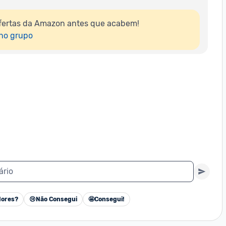
fertas da Amazon antes que acabem!

 no grupo
ário
ores?
😢
Não Consegui
🤩
Consegui!
Cancelar