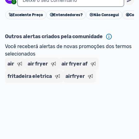
Deixe o seu comentário
0
🚀
Excelente Preço
🧐
Entendedores?
😢
Não Consegui
🤩
Cons
Cancelar
Outros alertas criados pela comunidade
Você receberá alertas de novas promoções dos termos 
selecionados
air
air fryer
air fryer af
fritadeira eletrica
airfryer