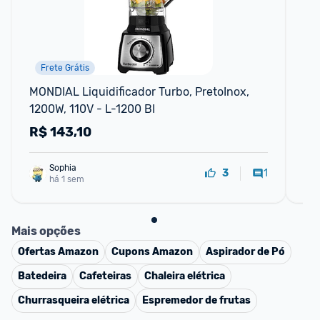
Frete Grátis
MONDIAL Liquidificador Turbo, PretoInox, 
Pa
1200W, 110V - L-1200 BI
Br
R$
143,10
R
Sophia
1
3
há 1 sem
Mais opções
Ofertas
Amazon
Cupons
Amazon
Aspirador de Pó
Batedeira
Cafeteiras
Chaleira elétrica
Churrasqueira elétrica
Espremedor de frutas