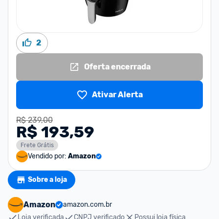
2
Oferta encerrada
Ativar Alerta
R$ 239,00
R$ 193,59
Frete Grátis
Vendido por:
Amazon
Sobre a loja
Amazon
amazon.com.br
Loja verificada
CNPJ verificado
Possui loja física