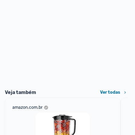
Veja também
Ver todas
amazon.com.br
sho