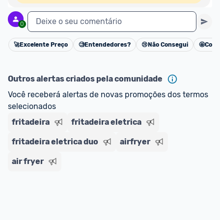
Deixe o seu comentário
0
🚀
Excelente Preço
🧐
Entendedores?
😢
Não Consegui
🤩
Cons
Cancelar
Outros alertas criados pela comunidade
Você receberá alertas de novas promoções dos termos 
selecionados
fritadeira
fritadeira eletrica
fritadeira eletrica duo
airfryer
air fryer