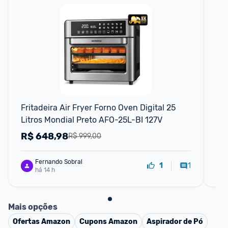
F
Fritadeira Air Fryer Forno Oven Digital 25 
Fri
Litros Mondial Preto AFO-25L-BI 127V
PF
R$
648,98
R
R$ 999,00
Fernando Sobral
1
1
há 14 h
Mais opções
Ofertas
Amazon
Cupons
Amazon
Aspirador de Pó