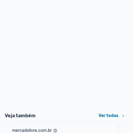
Veja também
Ver todas
mercadolivre.com.br
am