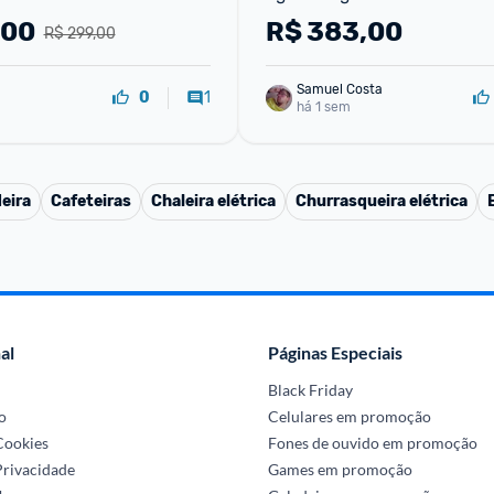
,00
R$
383,00
R$ 299,00
Samuel Costa
1
0
há 1 sem
eira
Cafeteiras
Chaleira elétrica
Churrasqueira elétrica
al
Páginas Especiais
Black Friday
o
Celulares em promoção
 Cookies
Fones de ouvido em promoção
Privacidade
Games em promoção