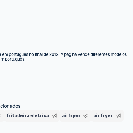
e em português no final de 2012. A página vende diferentes modelos 
 em português.
ecionados
fritadeira eletrica
airfryer
air fryer