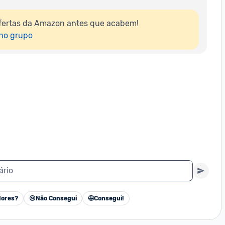
fertas da Amazon antes que acabem!

 no grupo
ário
ores?
😢
Não Consegui
🤩
Consegui!
Cancelar