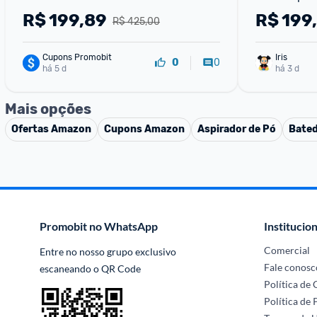
R$
199,89
R$
199
R$ 425,00
Cupons Promobit
Iris
0
0
há 5 d
há 3 d
Mais opções
Ofertas
Amazon
Cupons
Amazon
Aspirador de Pó
Bated
Promobit no WhatsApp
Institucion
Comercial
Entre no nosso grupo exclusivo 
Fale conosc
escaneando o QR Code
Política de
Política de 