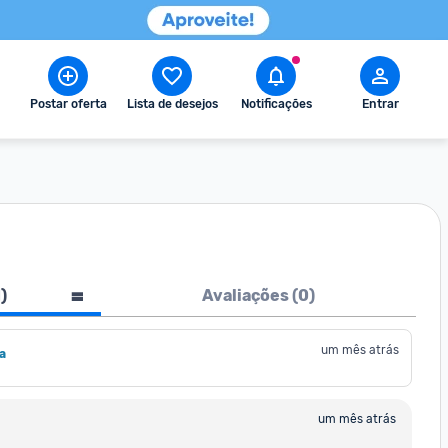
Postar oferta
Lista de desejos
Notificações
Entrar
1
)
Avaliações (
0
)
um mês atrás
a
um mês atrás