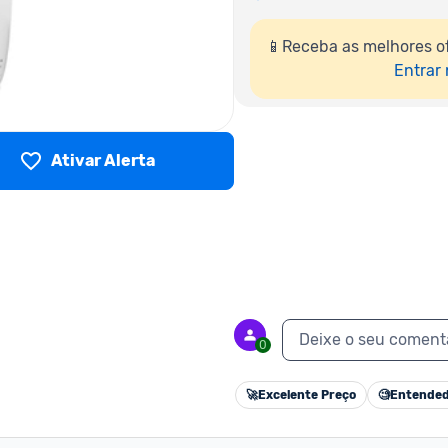
📱Receba as melhores o
Entrar
Ativar Alerta
Deixe o seu coment
0
🚀
Excelente Preço
🧐
Entended