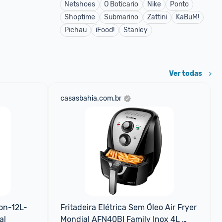
Netshoes
O Boticario
Nike
Ponto
Shoptime
Submarino
Zattini
KaBuM!
Pichau
iFood!
Stanley
Ver todas
casasbahia.com.br
fon-12L-
Fritadeira Elétrica Sem Óleo Air Fryer 
al
Mondial AFN40BI Family Inox 4L 