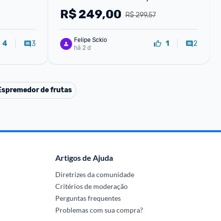
PretaInox - 110V
R$
249,00
R$ 299,57
Felipe Sckio
3
2
4
1
há 2 d
Espremedor de frutas
Artigos de Ajuda
Diretrizes da comunidade
Critérios de moderação
Perguntas frequentes
Problemas com sua compra?