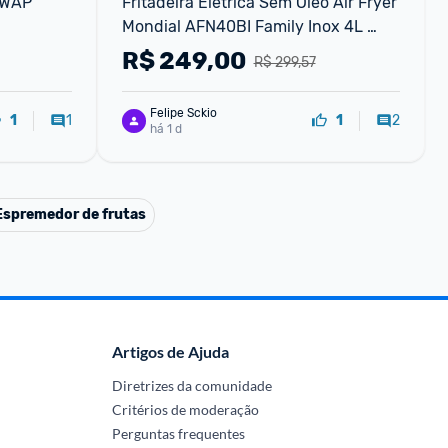
 WAP 
Fritadeira Elétrica Sem Óleo Air Fryer 
Mondial AFN40BI Family Inox 4L 
PretaInox - 110V
R$
249,00
R$ 299,57
Felipe Sckio
1
2
1
1
há 1 d
Espremedor de frutas
Artigos de Ajuda
Diretrizes da comunidade
Critérios de moderação
Perguntas frequentes