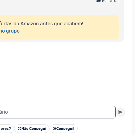
um mês atrás
fertas da Amazon antes que acabem!

 no grupo
ário
ores?
😢
Não Consegui
🤩
Consegui!
Cancelar