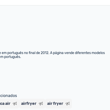
e em português no final de 2012. A página vende diferentes modelos 
 em português.
ecionados
ca air
airfryer
air fryer