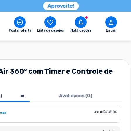
Postar oferta
Lista de desejos
Notificações
Entrar
 Air 360° com Timer e Controle de
1
)
Avaliações (
0
)
um mês atrás
mes