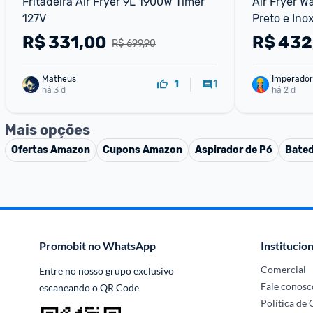
Fritadeira Air Fryer 9L 1900W Timer 
Air Fryer W
127V
Preto e Inox
FW010509 -
R$
331,00
R$
432
R$ 699,90
Matheus
Imperador
1
1
há 3 d
há 2 d
Mais opções
Ofertas
Amazon
Cupons
Amazon
Aspirador de Pó
Bated
Promobit no WhatsApp
Institucion
Comercial
Entre no nosso grupo exclusivo 
Fale conosc
escaneando o QR Code
Política de