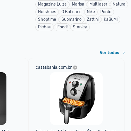
Magazine Luiza
Marisa
Multilaser
Natura
Netshoes
O Boticario
Nike
Ponto
Shoptime
Submarino
Zattini
KaBuM!
Pichau
iFood!
Stanley
Ver todas
casasbahia.com.br