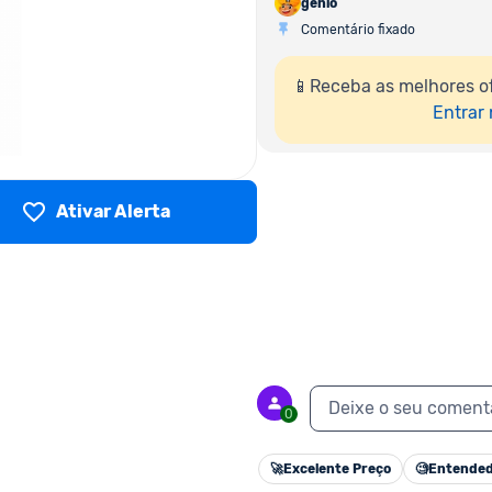
genio
Comentário fixado
📱Receba as melhores o
Entrar
Ativar Alerta
Deixe o seu coment
0
🚀
Excelente Preço
🧐
Entended