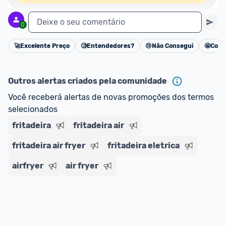
Deixe o seu comentário
0
🚀
Excelente Preço
🧐
Entendedores?
😢
Não Consegui
🤩
Cons
Cancelar
Outros alertas criados pela comunidade
Você receberá alertas de novas promoções dos termos 
selecionados
fritadeira
fritadeira air
fritadeira air fryer
fritadeira eletrica
airfryer
air fryer