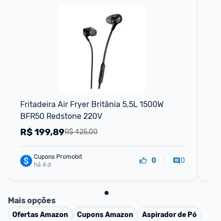
Fritadeira Air Fryer Britânia 5,5L 1500W 
Air
BFR50 Redstone 220V
pr
R$
199,89
R
R$ 425,00
Cupons Promobit
0
0
há 4 d
Mais opções
Ofertas
Amazon
Cupons
Amazon
Aspirador de Pó