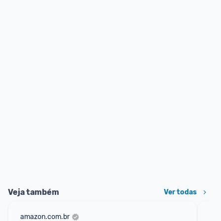
Veja também
Ver todas
amazon.com.br
mer