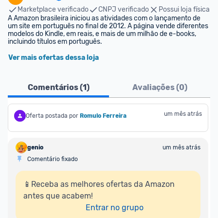
Marketplace verificado
CNPJ verificado
Possui loja física
A Amazon brasileira iniciou as atividades com o lançamento de 
um site em português no final de 2012. A página vende diferentes 
modelos do Kindle, em reais, e mais de um milhão de e-books, 
incluindo títulos em português.
Ver mais ofertas dessa loja
Comentários (
1
)
Avaliações (
0
)
um mês atrás
Oferta postada por
Romulo Ferreira
genio
um mês atrás
Comentário fixado
📱Receba as melhores ofertas da Amazon 
antes que acabem!

Entrar no grupo