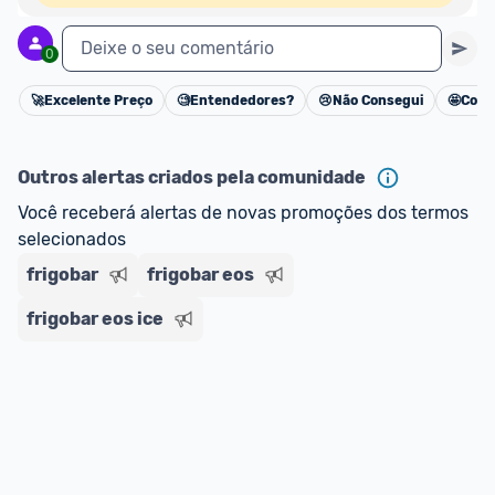
Deixe o seu comentário
0
🚀
Excelente Preço
🧐
Entendedores?
😢
Não Consegui
🤩
Cons
Cancelar
Outros alertas criados pela comunidade
Você receberá alertas de novas promoções dos termos 
selecionados
frigobar
frigobar eos
frigobar eos ice