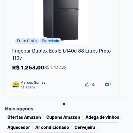
Frete Grátis
Parcelado
Frigobar Duplex Eos Efb140d 88 Litros Preto 
Gel
110v
394
MD
R$
1.253,00
R
R$ 1.432,22
Marcos Gomes
1
4
há 1 sem
Mais opções
Ofertas
Amazon
Cupons
Amazon
Adega de vinhos
Aquecedor
Ar condicionado
Cervejeira