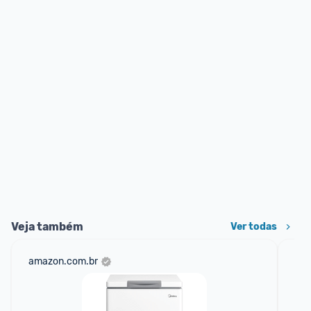
Veja também
Ver todas
amazon.com.br
sho