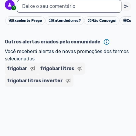
Deixe o seu comentário
0
🚀
Excelente Preço
🧐
Entendedores?
😢
Não Consegui
🤩
Cons
Cancelar
Outros alertas criados pela comunidade
Você receberá alertas de novas promoções dos termos 
selecionados
frigobar
frigobar litros
frigobar litros inverter