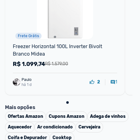
Frete Grátis
Freezer Horizontal 100L Inverter Bivolt 
Fri
Branco Midea
Co
R$
1.099,74
R
R$ 1.579,00
Paulo
1
2
há 1 d
Mais opções
Ofertas
Amazon
Cupons
Amazon
Adega de vinhos
Aquecedor
Ar condicionado
Cervejeira
Coifa e Depurador
Cooktop