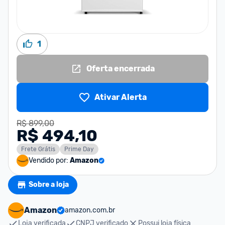
1
Oferta encerrada
Ativar Alerta
R$ 899,00
R$ 494,10
Frete Grátis
Prime Day
Vendido por:
Amazon
Sobre a loja
Amazon
amazon.com.br
Loja verificada
CNPJ verificado
Possui loja física