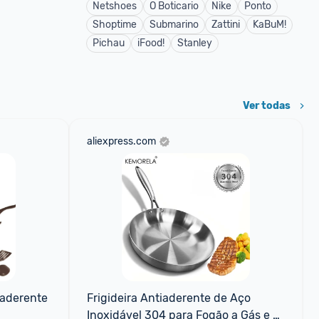
Netshoes
O Boticario
Nike
Ponto
Shoptime
Submarino
Zattini
KaBuM!
Pichau
iFood!
Stanley
Ver todas
aliexpress.com
aderente 
Frigideira Antiaderente de Aço 
Inoxidável 304 para Fogão a Gás e 