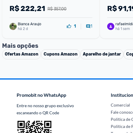
R$
222,21
R$
91,1
R$ 357,00
Bianca Araujo
rafaelmldi
1
1
há 2 d
há 1 sem
Mais opções
Ofertas
Amazon
Cupons
Amazon
Aparelho de jantar
Cop
Promobit no WhatsApp
Institucion
Comercial
Entre no nosso grupo exclusivo 
Fale conosc
escaneando o QR Code
Política de
Política de 