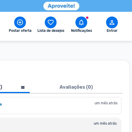
Postar oferta
Lista de desejos
Notificações
Entrar
1
)
Avaliações (
0
)
um mês atrás
a
um mês atrás