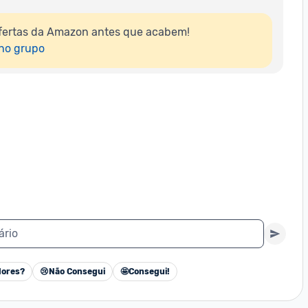
fertas da Amazon antes que acabem!

 no grupo
ário
ores?
😢
Não Consegui
🤩
Consegui!
Cancelar