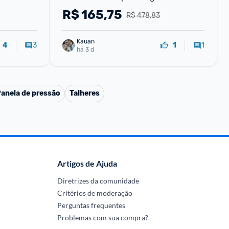
Fogão de Indução
R$
165,75
R$ 478,83
Kauan
3
1
4
1
há 3 d
anela de pressão
Talheres
Artigos de Ajuda
Diretrizes da comunidade
Critérios de moderação
Perguntas frequentes
Problemas com sua compra?