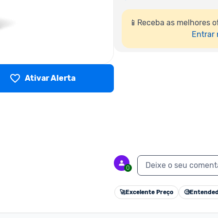
📱Receba as melhores o
Entrar
Ativar Alerta
Deixe o seu coment
0
🚀
Excelente Preço
🧐
Entended