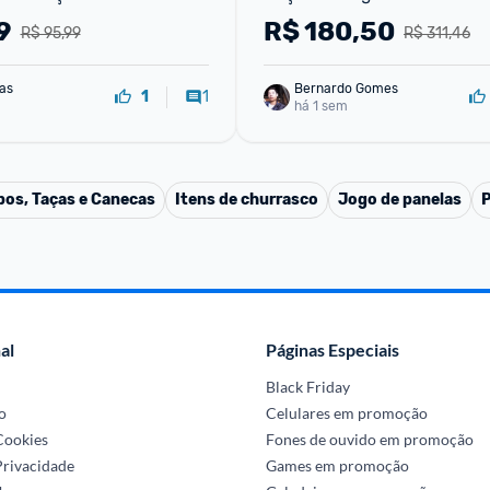
9
R$
180,50
R$ 95,99
R$ 311,46
as
Bernardo Gomes
1
1
há 1 sem
os, Taças e Canecas
Itens de churrasco
Jogo de panelas
P
al
Páginas Especiais
Black Friday
o
Celulares em promoção
 Cookies
Fones de ouvido em promoção
Privacidade
Games em promoção