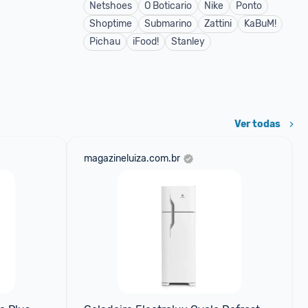
Netshoes
O Boticario
Nike
Ponto
Shoptime
Submarino
Zattini
KaBuM!
Pichau
iFood!
Stanley
Ver todas
magazineluiza.com.br