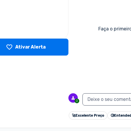
Faça o primeir
Ativar Alerta
Deixe o seu coment
0
🚀
Excelente Preço
🧐
Entended