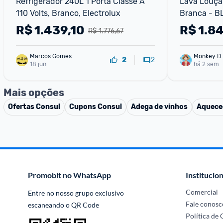
Refrigerador 240L 1 Porta Classe A 
Lava Louças
110 Volts, Branco, Electrolux
Branca - 
R$
1.439,10
R$
1.8
R$ 1.776,67
Marcos Gomes
Monkey D 
2
2
18 jun
há 2 sem
Mais opções
Ofertas
Consul
Cupons
Consul
Adega de vinhos
Aquece
Promobit no WhatsApp
Institucion
Comercial
Entre no nosso grupo exclusivo 
Fale conosc
escaneando o QR Code
Política de