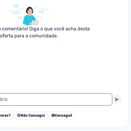
o comentário! Diga o que você acha desta 
oferta para a comunidade.
ário
ores?
😢
Não Consegui
🤩
Consegui!
Cancelar