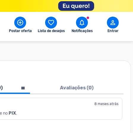
Postar oferta
Lista de desejos
Notificações
Entrar
0
)
Avaliações (
0
)
8 meses atrás
e no 
PIX
.