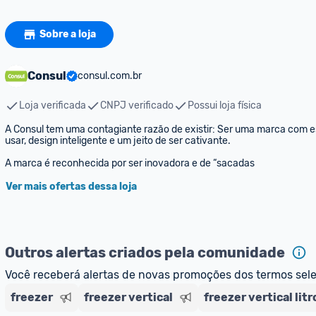
Sobre a loja
Consul
consul.com.br
Loja verificada
CNPJ verificado
Possui loja física
A Consul tem uma contagiante razão de existir: Ser uma marca com espí
usar, design inteligente e um jeito de ser cativante.

A marca é reconhecida por ser inovadora e de “sacadas
Ver mais ofertas dessa loja
Outros alertas criados pela comunidade
Você receberá alertas de novas promoções dos termos sel
freezer
freezer vertical
freezer vertical litr