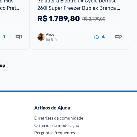
 Plus 
Geladeira Electrolux Cycle Defrost 
o Preto 
260l Super Freezer Duplex Branca 
Dc35a
R$
1.789,80
R$ 2.799,00
Alice
1
2
1
4
há 8 h
op
Artigos de Ajuda
Diretrizes da comunidade
Critérios de moderação
Perguntas frequentes