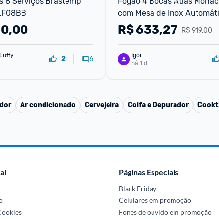
 8 Serviços Brastemp 
Fogão 4 Bocas Atlas Mônaco
BLF08BB
com Mesa de Inox Automátic
Bivolt
40,00
R$
633,27
R$ 919,00
Luffy
Igor
6
2
há 1 d
dor
Ar condicionado
Cervejeira
Coifa e Depurador
Cookt
al
Páginas Especiais
Black Friday
o
Celulares em promoção
 Cookies
Fones de ouvido em promoção