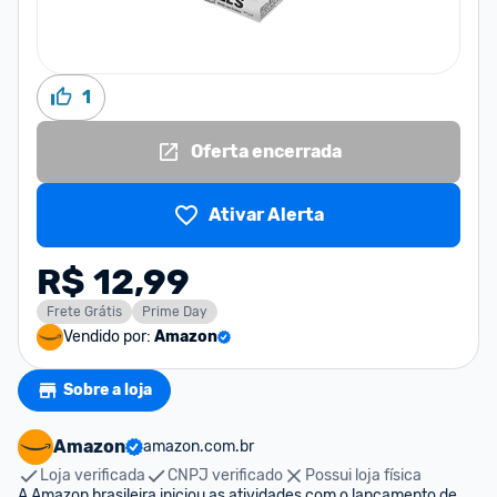
1
Oferta encerrada
Ativar Alerta
R$ 12,99
Frete Grátis
Prime Day
Vendido por:
Amazon
Sobre a loja
Amazon
amazon.com.br
Loja verificada
CNPJ verificado
Possui loja física
A Amazon brasileira iniciou as atividades com o lançamento de 