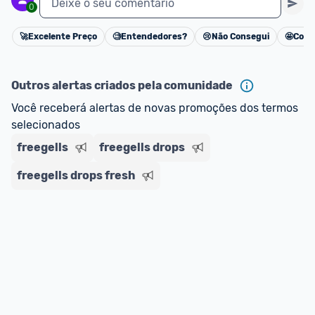
Deixe o seu comentário
0
🚀
Excelente Preço
🧐
Entendedores?
😢
Não Consegui
🤩
Cons
Cancelar
Outros alertas criados pela comunidade
Você receberá alertas de novas promoções dos termos 
selecionados
freegells
freegells drops
freegells drops fresh