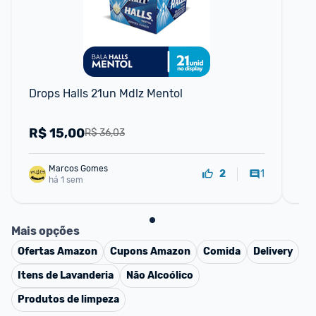
F
Drops Halls 21un Mdlz Mentol
Cr
Fr
R$
15,00
R
R$ 36,03
Marcos Gomes
1
2
há 1 sem
Mais opções
Ofertas
Amazon
Cupons
Amazon
Comida
Delivery
Itens de Lavanderia
Não Alcoólico
Produtos de limpeza