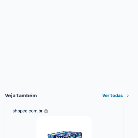
Veja também
Ver todas
shopee.com.br
am