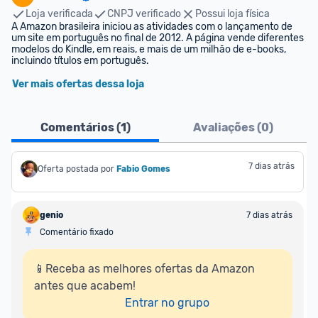
Loja verificada
CNPJ verificado
Possui loja física
A Amazon brasileira iniciou as atividades com o lançamento de 
um site em português no final de 2012. A página vende diferentes 
modelos do Kindle, em reais, e mais de um milhão de e-books, 
incluindo títulos em português.
Ver mais ofertas dessa loja
Comentários (
1
)
Avaliações (
0
)
7 dias atrás
Oferta postada por
Fabio Gomes
genio
7 dias atrás
Comentário fixado
📱Receba as melhores ofertas da Amazon 
antes que acabem!

Entrar no grupo