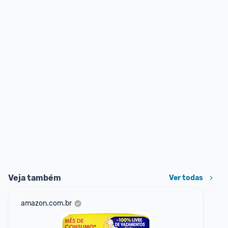
Veja também
Ver todas
amazon.com.br
am