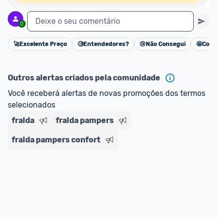
Deixe o seu comentário
0
🚀
Excelente Preço
🧐
Entendedores?
😢
Não Consegui
🤩
Cons
Cancelar
Outros alertas criados pela comunidade
Você receberá alertas de novas promoções dos termos 
selecionados
fralda
fralda pampers
fralda pampers confort