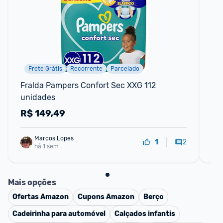
Frete Grátis
Recorrente
Parcelado
F
Fralda Pampers Confort Sec XXG 112 
Fr
unidades
un
R$
149,49
R
Marcos Lopes
2
1
há 1 sem
Mais opções
Ofertas
Amazon
Cupons
Amazon
Berço
Cadeirinha para automóvel
Calçados infantis