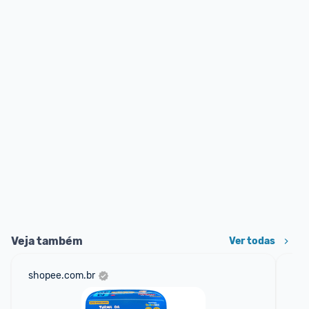
Veja também
Ver todas
shopee.com.br
am