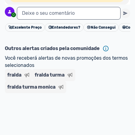
Deixe o seu comentário
0
🚀
Excelente Preço
🧐
Entendedores?
😢
Não Consegui
🤩
Cons
Cancelar
Outros alertas criados pela comunidade
Você receberá alertas de novas promoções dos termos 
selecionados
fralda
fralda turma
fralda turma monica