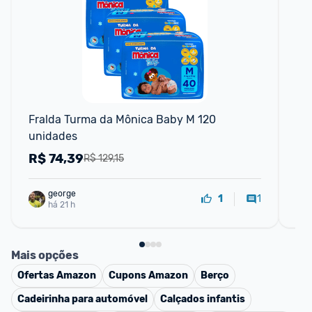
F
Fralda Turma da Mônica Baby M 120 
Fr
unidades
un
R$
74,39
R
R$ 129,15
george
1
1
há 21 h
Mais opções
Ofertas
Amazon
Cupons
Amazon
Berço
Cadeirinha para automóvel
Calçados infantis