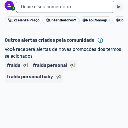
Deixe o seu comentário
0
🚀
Excelente Preço
🧐
Entendedores?
😢
Não Consegui
🤩
Cons
Cancelar
Outros alertas criados pela comunidade
Você receberá alertas de novas promoções dos termos 
selecionados
fralda
fralda personal
fralda personal baby