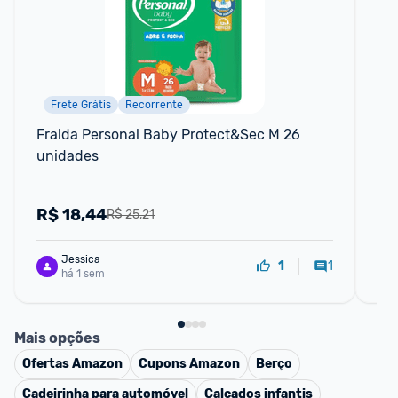
Frete Grátis
Recorrente
F
Fralda Personal Baby Protect&Sec M 26 
Fr
unidades
un
R$
18,44
R
R$ 25,21
Jessica
1
1
há 1 sem
Mais opções
Ofertas
Amazon
Cupons
Amazon
Berço
Cadeirinha para automóvel
Calçados infantis