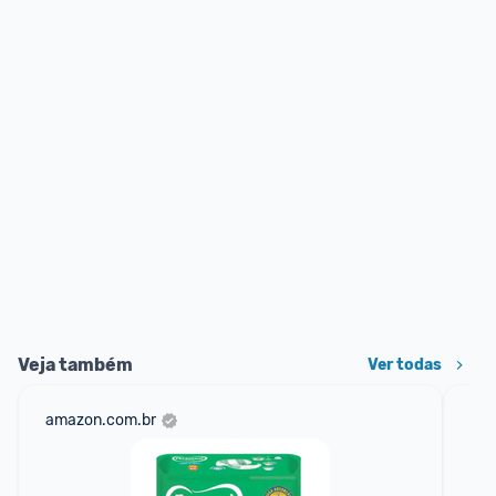
Veja também
Ver todas
amazon.com.br
sho