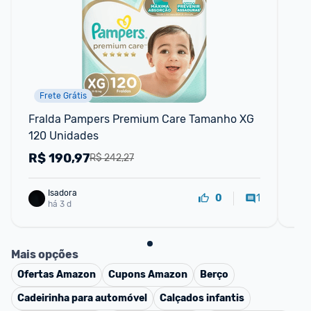
Frete Grátis
F
Fralda Pampers Premium Care Tamanho XG 
Fr
120 Unidades
un
R$
190,97
R
R$ 242,27
Isadora
1
0
há 3 d
Mais opções
Ofertas
Amazon
Cupons
Amazon
Berço
Cadeirinha para automóvel
Calçados infantis