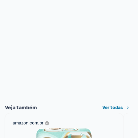
Veja também
Ver todas
amazon.com.br
sho