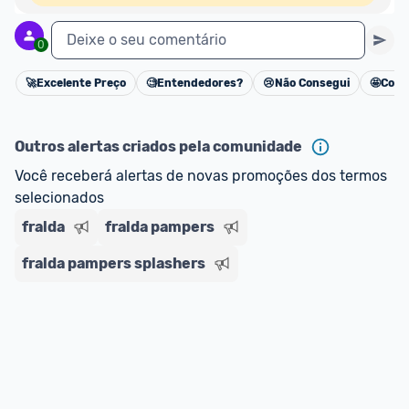
Deixe o seu comentário
0
🚀
Excelente Preço
🧐
Entendedores?
😢
Não Consegui
🤩
Cons
Cancelar
Outros alertas criados pela comunidade
Você receberá alertas de novas promoções dos termos 
selecionados
fralda
fralda pampers
fralda pampers splashers