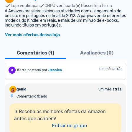
Loja verificada
CNPJ verificado
Possui loja física
A Amazon brasileira iniciou as atividades com o lançamento de 
um site em português no final de 2012. A página vende diferentes 
modelos do Kindle, em reais, e mais de um milhão de e-books, 
incluindo títulos em português.
Ver mais ofertas dessa loja
Comentários (
1
)
Avaliações (
0
)
um mês atrás
Oferta postada por
Jessica
genio
um mês atrás
Comentário fixado
📱Receba as melhores ofertas da Amazon 
antes que acabem!

Entrar no grupo