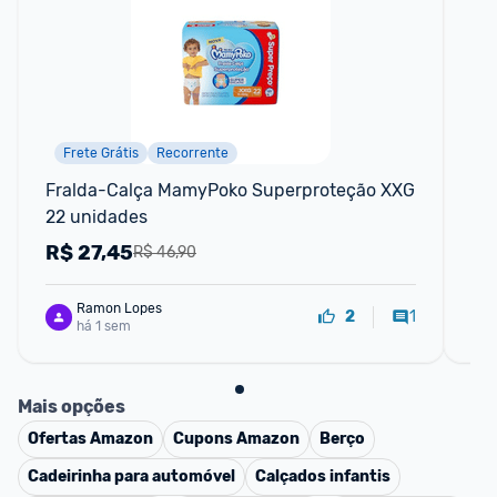
Frete Grátis
Recorrente
F
Fralda-Calça MamyPoko Superproteção XXG 
Fr
22 unidades
un
R$
27,45
R
R$ 46,90
Ramon Lopes
1
2
há 1 sem
Mais opções
Ofertas
Amazon
Cupons
Amazon
Berço
Cadeirinha para automóvel
Calçados infantis