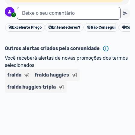
Deixe o seu comentário
0
🚀
Excelente Preço
🧐
Entendedores?
😢
Não Consegui
🤩
Cons
Cancelar
Outros alertas criados pela comunidade
Você receberá alertas de novas promoções dos termos 
selecionados
fralda
fralda huggies
fralda huggies tripla