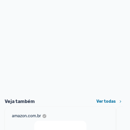
Veja também
Ver todas
amazon.com.br
am