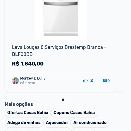
Lava Louças 8 Serviços Brastemp Branca - 
Fo
BLF08BB
de 
R$
1.840,00
R
Monkey D Luffy
6
2
há 2 sem
Mais opções
Ofertas
Casas Bahia
Cupons
Casas Bahia
Adega de vinhos
Aquecedor
Ar condicionado