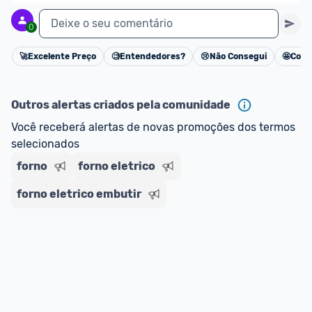
Deixe o seu comentário
0
🚀
Excelente Preço
🧐
Entendedores?
😢
Não Consegui
🤩
Cons
Cancelar
Outros alertas criados pela comunidade
Você receberá alertas de novas promoções dos termos 
selecionados
forno
forno eletrico
forno eletrico embutir