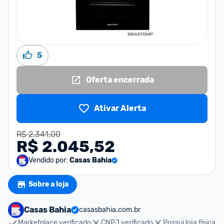
5
Oferta encerrada
Ativar Alerta
R$ 2.341,00
R$ 2.045,52
Vendido por:
Casas Bahia
Sobre a loja
Casas Bahia
casasbahia.com.br
Marketplace verificado
CNPJ verificado
Possui loja física