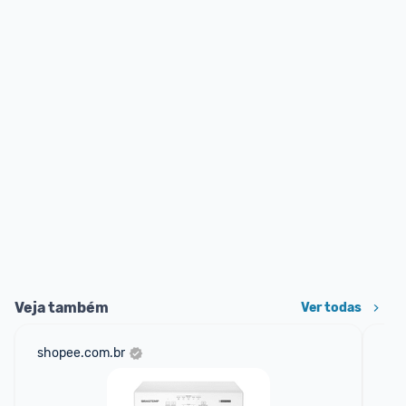
Veja também
Ver todas
shopee.com.br
mer