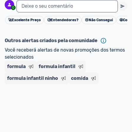
Deixe o seu comentário
0
🚀
Excelente Preço
🧐
Entendedores?
😢
Não Consegui
🤩
Cons
Cancelar
Outros alertas criados pela comunidade
Você receberá alertas de novas promoções dos termos 
selecionados
formula
formula infantil
formula infantil ninho
comida