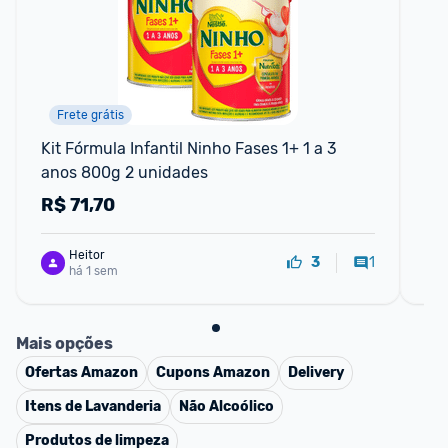
Frete grátis
F
Kit Fórmula Infantil Ninho Fases 1+ 1 a 3 
Fór
anos 800g 2 unidades
R$
71,70
R
Heitor
1
3
há 1 sem
Mais opções
Ofertas
Amazon
Cupons
Amazon
Delivery
Itens de Lavanderia
Não Alcoólico
Produtos de limpeza