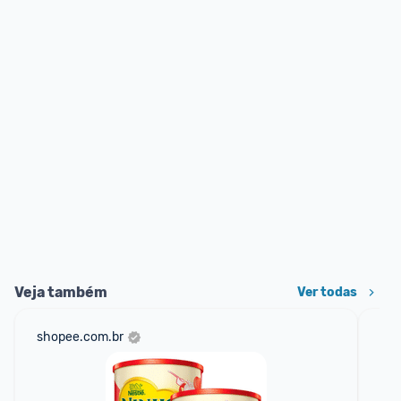
Veja também
Ver todas
shopee.com.br
am