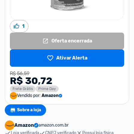
1
Oferta encerrada
Ativar Alerta
R$ 56,59
R$ 30,72
Frete Grátis
Prime Day
Vendido por:
Amazon
Sobre a loja
Amazon
amazon.com.br
Loja verificada
CNPJ verificado
Possui loja física