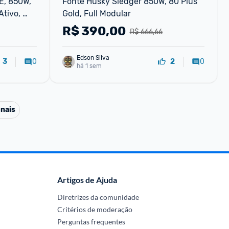
E, 850W, 
Fonte Husky Sledger 850W, 80 Plus 
tivo, 
Gold, Full Modular
R$
390,00
R$ 666,66
Edson Silva
0
0
3
2
há 1 sem
onais
Artigos de Ajuda
Diretrizes da comunidade
Critérios de moderação
Perguntas frequentes