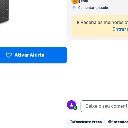
genio
Comentário fixado
📱Receba as melhores o
Entrar
Ativar Alerta
Deixe o seu coment
0
🚀
Excelente Preço
🧐
Entended