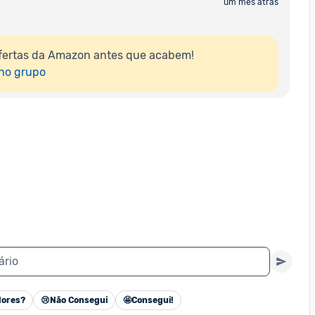
um mês atrás
fertas da Amazon antes que acabem!

 no grupo
ário
ores?
😢
Não Consegui
🤩
Consegui!
Cancelar