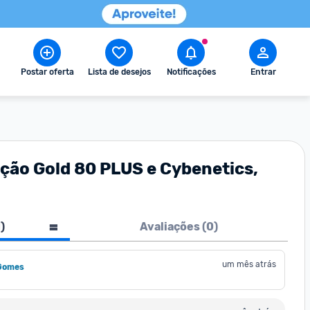
Postar oferta
Lista de desejos
Notificações
Entrar
ação Gold 80 PLUS e Cybenetics,
1
)
Avaliações (
0
)
um mês atrás
Gomes