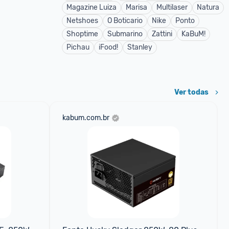
Magazine Luiza
Marisa
Multilaser
Natura
Netshoes
O Boticario
Nike
Ponto
Shoptime
Submarino
Zattini
KaBuM!
Pichau
iFood!
Stanley
Ver todas
kabum.com.br