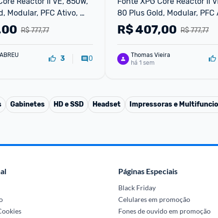
ore Reactor II VE, 850W, 
Fonte XPG Core Reactor II V
, Modular, PFC Ativo, 
80 Plus Gold, Modular, PFC A
Preto 75261436
,00
R$
407,00
R$ 777,77
R$ 777,77
 ABREU
Thomas Vieira
0
3
há 1 sem
s
Gabinetes
HD e SSD
Headset
Impressoras e Multifunci
al
Páginas Especiais
Black Friday
o
Celulares em promoção
 Cookies
Fones de ouvido em promoção