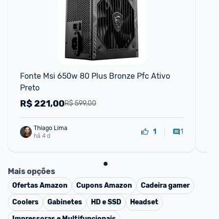
F
Fonte Msi 650w 80 Plus Bronze Pfc Ativo 
Fo
Preto
AT
Ja
R$
221,00
R
R$ 599,00
Thiago Lima
1
1
há 4 d
Mais opções
Ofertas
Amazon
Cupons
Amazon
Cadeira gamer
Coolers
Gabinetes
HD e SSD
Headset
Impressoras e Multifuncionais