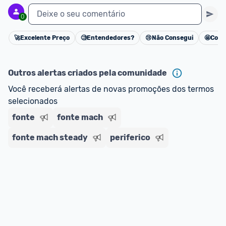
Deixe o seu comentário
0
🚀
Excelente Preço
🧐
Entendedores?
😢
Não Consegui
🤩
Cons
Cancelar
Outros alertas criados pela comunidade
Você receberá alertas de novas promoções dos termos 
selecionados
fonte
fonte mach
fonte mach steady
periferico