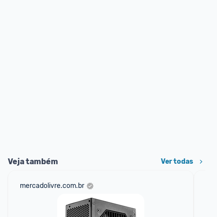
Veja também
Ver todas
mercadolivre.com.br
am