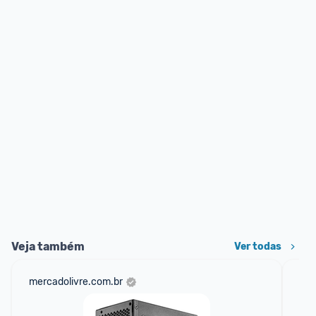
Veja também
Ver todas
mercadolivre.com.br
am