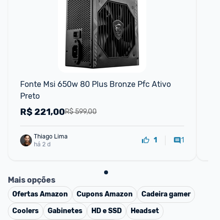
F
Fonte Msi 650w 80 Plus Bronze Pfc Ativo 
FO
Preto
GO
CA
R$
221,00
R
R$ 599,00
Thiago Lima
1
1
há 2 d
Mais opções
Ofertas
Amazon
Cupons
Amazon
Cadeira gamer
Coolers
Gabinetes
HD e SSD
Headset