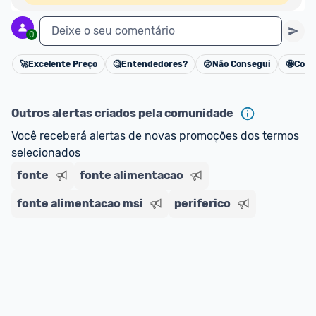
Deixe o seu comentário
0
🚀
Excelente Preço
🧐
Entendedores?
😢
Não Consegui
🤩
Cons
Cancelar
Outros alertas criados pela comunidade
Você receberá alertas de novas promoções dos termos 
selecionados
fonte
fonte alimentacao
fonte alimentacao msi
periferico