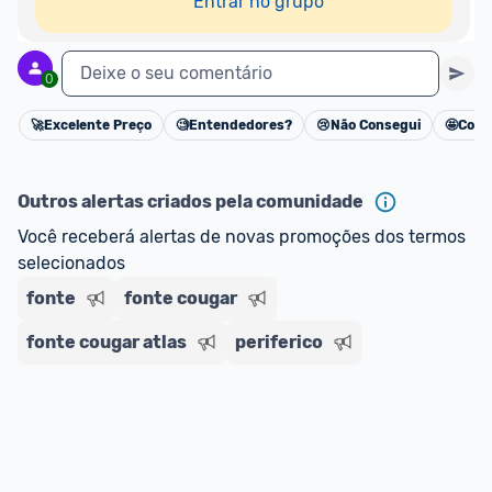
Entrar no grupo
Deixe o seu comentário
0
🚀
Excelente Preço
🧐
Entendedores?
😢
Não Consegui
🤩
Cons
Cancelar
Outros alertas criados pela comunidade
Você receberá alertas de novas promoções dos termos 
selecionados
fonte
fonte cougar
fonte cougar atlas
periferico