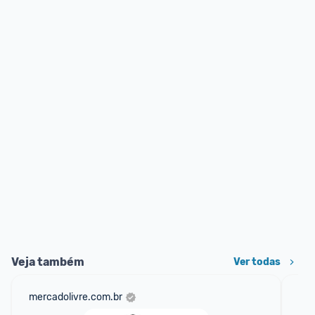
Veja também
Ver todas
mercadolivre.com.br
am