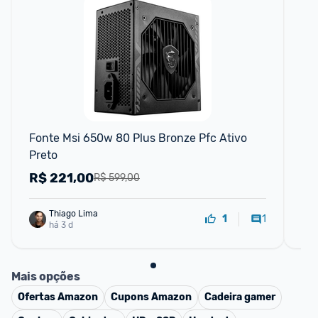
F
Fonte Msi 650w 80 Plus Bronze Pfc Ativo 
Fo
Preto
AT
Ja
R$
221,00
R
R$ 599,00
Thiago Lima
1
1
há 3 d
Mais opções
Ofertas
Amazon
Cupons
Amazon
Cadeira gamer