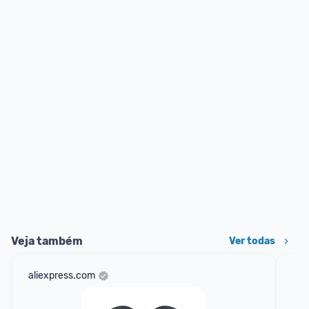
Veja também
Ver todas
aliexpress.com
am