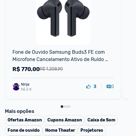
F
Fone de Ouvido Samsung Buds3 FE com 
Fo
Microfone Cancelamento Ativo de Ruído 
Esportivo Intra-auricular True Wireless Preto
R$
770,00
R
R$ 1.208,90
Ninja 
0
3
há 2 d
Mais opções
Ofertas
Amazon
Cupons
Amazon
Caixa de Som
Fone de ouvido
Home Theater
Projetores