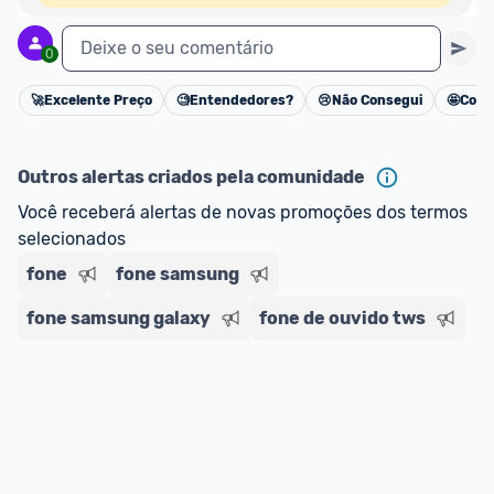
Deixe o seu comentário
0
🚀
Excelente Preço
🧐
Entendedores?
😢
Não Consegui
🤩
Cons
Cancelar
Outros alertas criados pela comunidade
Você receberá alertas de novas promoções dos termos 
selecionados
fone
fone samsung
fone samsung galaxy
fone de ouvido tws