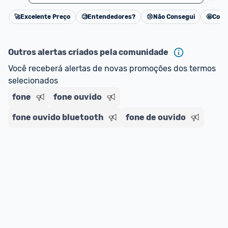
🚀
Excelente Preço
🧐
Entendedores?
😢
Não Consegui
🤩
Cons
Cancelar
Outros alertas criados pela comunidade
Você receberá alertas de novas promoções dos termos 
selecionados
fone
fone ouvido
fone ouvido bluetooth
fone de ouvido