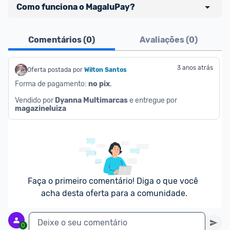
Como funciona o MagaluPay?
Pensando em comprar com 
MagaluPay
? Atente-
Comentários (
0
)
Avaliações (
0
)
se aos detalhes abaixo:
- É necessário ter o valor total da compra (produto 
3 anos atrás
Oferta postada por
Wilton Santos
+ frete) em forma de saldo na carteira MagaluPay;
Forma de pagamento: 
no pix
. 
- Caso você não tenha saldo, o desconto não será 
Vendido por 
Dyanna Multimarcas
 e entregue por 
dado para você;
magazineluiza
- Você pode transferir a quantia da sua conta 
bancária para o MagaluPay por PIX;
- Para parclar compras, é necessário cadastrar seu 
cartão de crédito no MagaluPay;
Faça o primeiro comentário! Diga o que você 
acha desta oferta para a comunidade.
Deixe o seu comentário
0