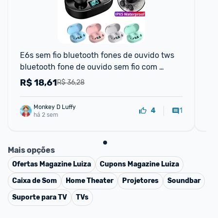
📱
E6s sem fio bluetooth fones de ouvido tws 
Bas
bluetooth fone de ouvido sem fio com 
ab
cancelamento de ruído
mi
R$
18,61
R
R$ 36,28
Monkey D Luffy
1
4
há 2 sem
Mais opções
Ofertas
Magazine Luiza
Cupons
Magazine Luiza
Caixa de Som
Home Theater
Projetores
Soundbar
Suporte para TV
TVs