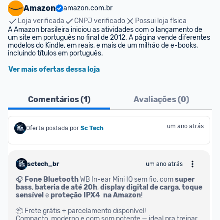
Amazon
amazon.com.br
Loja verificada
CNPJ verificado
Possui loja física
A Amazon brasileira iniciou as atividades com o lançamento de 
um site em português no final de 2012. A página vende diferentes 
modelos do Kindle, em reais, e mais de um milhão de e-books, 
incluindo títulos em português.
Ver mais ofertas dessa loja
Comentários (
1
)
Avaliações (
0
)
um ano atrás
Oferta postada por
Sc Tech
sctech_br
um ano atrás
🎧 
Fone Bluetooth 
WB In-ear Mini IQ sem fio, com 
super 
bass
, 
bateria de até 20h
, 
display digital de carga
, 
toque 
sensível
 e 
proteção IPX4
 na Amazon
!
📦 Frete grátis + parcelamento disponível!
Compacto, moderno e com som potente — ideal pra treinar, 