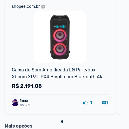
shopee.com.br
mer
Caixa de Som Amplificada LG Partybox 
He
Xboom XL9T IPX4 Bivolt com Bluetooth Ala 
Bl
de transporte e Display
R$
2.191,08
R
Ninja 
1
1
há 3 d
Mais opções