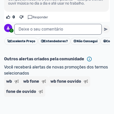
ouvir música no dia a dia e até usar no trabalho.
0
Responder
Deixe o seu comentário
0
🚀
Excelente Preço
🧐
Entendedores?
😢
Não Consegui
🤩
Cons
Cancelar
Outros alertas criados pela comunidade
Você receberá alertas de novas promoções dos termos 
selecionados
wb
wb fone
wb fone ouvido
fone de ouvido