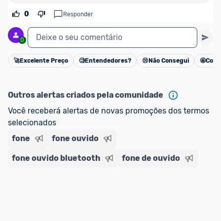
0
Responder
Deixe o seu comentário
0
🚀
Excelente Preço
🧐
Entendedores?
😢
Não Consegui
🤩
Cons
Cancelar
Outros alertas criados pela comunidade
Você receberá alertas de novas promoções dos termos 
selecionados
fone
fone ouvido
fone ouvido bluetooth
fone de ouvido