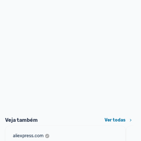
Veja também
Ver todas
aliexpress.com
sho