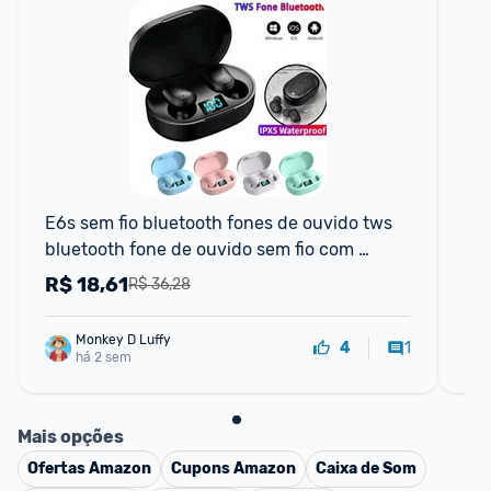
📱
E6s sem fio bluetooth fones de ouvido tws 
Bas
bluetooth fone de ouvido sem fio com 
ab
cancelamento de ruído
mi
R$
18,61
R
R$ 36,28
Monkey D Luffy
1
4
há 2 sem
Mais opções
Ofertas
Amazon
Cupons
Amazon
Caixa de Som