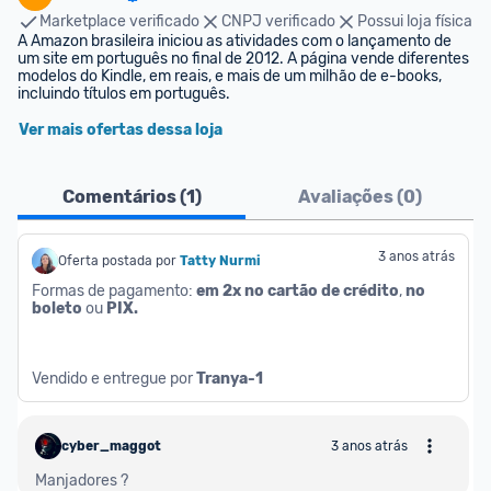
Marketplace verificado
CNPJ verificado
Possui loja física
A Amazon brasileira iniciou as atividades com o lançamento de 
um site em português no final de 2012. A página vende diferentes 
modelos do Kindle, em reais, e mais de um milhão de e-books, 
incluindo títulos em português.
Ver mais ofertas dessa loja
Comentários (
1
)
Avaliações (
0
)
3 anos atrás
Oferta postada por
Tatty Nurmi
Formas de pagamento: 
em 2x no cartão de crédito
, 
no 
boleto
 ou 
PIX.
Vendido e entregue por 
Tranya-1
cyber_maggot
3 anos atrás
Manjadores ?