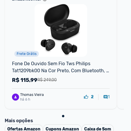
Frete Grátis
Fone De Ouvido Sem Fio Tws Philips 
E6s
Tat1209bk00 Na Cor Preto, Com Bluetooth, 
blu
Microfone, Tecnologia Ipx4 E 18 Horas De 
ca
R$
115,99
R
R$ 249,00
Reprodução.
Thomas Vieira
1
2
há 6 h
Mais opções
Ofertas
Amazon
Cupons
Amazon
Caixa de Som