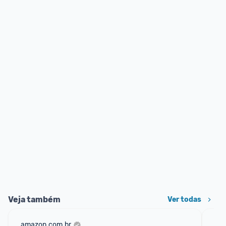
Veja também
Ver todas
amazon.com.br
ali