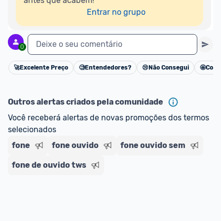
antes que acabem!

Entrar no grupo
Deixe o seu comentário
0
🚀
Excelente Preço
🧐
Entendedores?
😢
Não Consegui
🤩
Cons
Cancelar
Outros alertas criados pela comunidade
Você receberá alertas de novas promoções dos termos 
selecionados
fone
fone ouvido
fone ouvido sem
fone de ouvido tws