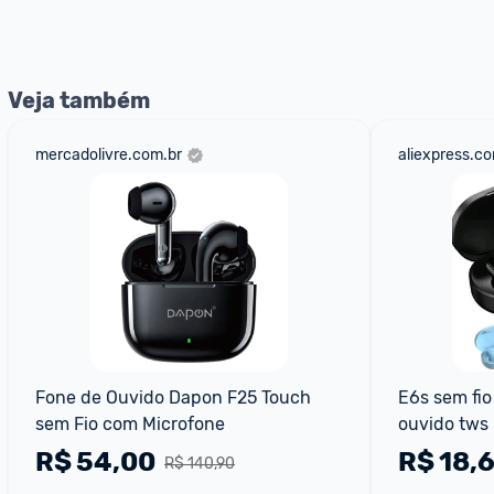
Veja também
mercadolivre.com.br
aliexpress.c
Fone de Ouvido Dapon F25 Touch 
E6s sem fio
sem Fio com Microfone
ouvido tws 
sem fio co
R$
54,00
R$
18,6
R$ 140,90