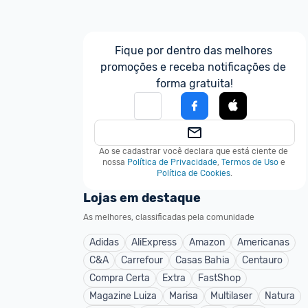
ntém firme, com bateria boa e qualidade sonora 
is detalhada a cada 6 meses e troca das almofadas a 
Fique por dentro das melhores 
promoções e receba notificações de 
forma gratuita!
Ao se cadastrar você declara que está ciente de 
nossa
Política de Privacidade
,
Termos de Uso
e
Política de Cookies
.
Lojas em destaque
As melhores, classificadas pela comunidade
Adidas
AliExpress
Amazon
Americanas
C&A
Carrefour
Casas Bahia
Centauro
Compra Certa
Extra
FastShop
Magazine Luiza
Marisa
Multilaser
Natura