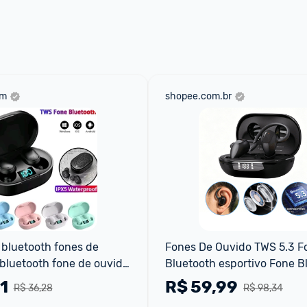
om
shopee.com.br
 bluetooth fones de 
Fones De Ouvido TWS 5.3 Fo
bluetooth fone de ouvido 
Bluetooth esportivo Fone Bl
m cancelamento de ruído
Esportivo Som Estéreo Toq
1
R$
59,99
R$ 36,28
R$ 98,34