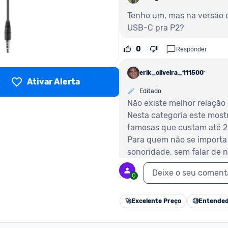
Tenho um, mas na versão 
USB-C pra P2?
0
Responder
erik_oliveira_1115001
Ativar Alerta
Editado
Não existe melhor relação
Nesta categoria este most
famosas que custam até 20
Para quem não se importa 
sonoridade, sem falar de n
(é o atraso entre o som ser
Deixe o seu coment
Eu tinha um igual ao que e
0
quebrou na entrada de fon
Acabei de comprar este aq
🚀
Excelente Preço
🧐
Entended
A linha AKG é expecional, 
maiores que cobrem as ore