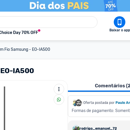
Baixar o app
Choice Day 70% OFF
om Fio Samsung - EO-IA500
 EO-IA500
Comentários (
Oferta postada por
Paulo A
Formas de pagamento: Soment
rodrigo_emanuel_729892