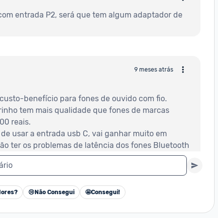
com entrada P2, será que tem algum adaptador de 
9 meses atrás
 custo-benefício para fones de ouvido com fio.
rinho tem mais qualidade que fones de marcas 
0 reais.
de usar a entrada usb C, vai ganhar muito em 
ão ter os problemas de latência dos fones Bluetooth 
 enviado do dispositivo)
ário
stá aqui no anúncio e fiquei muito triste quando 
es do avião.
ui, só que na versão usb-c.
ores?
😢
Não Consegui
🤩
Consegui!
Cancelar
tenho outro há anos, um sem fio, (daqueles fones 
lhas).