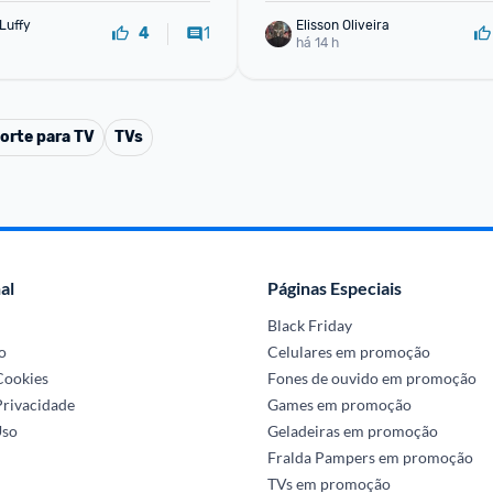
Luffy
Elisson Oliveira
1
4
há 14 h
orte para TV
TVs
al
Páginas Especiais
Black Friday
o
Celulares em promoção
 Cookies
Fones de ouvido em promoção
Privacidade
Games em promoção
Uso
Geladeiras em promoção
Fralda Pampers em promoção
TVs em promoção