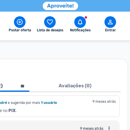
Postar oferta
Lista de desejos
Notificações
Entrar
2
)
Avaliações (
0
)
9 meses atrás
ndré
e sugerida por mais
1 usuário
e no 
PIX
.
9 meses atrás