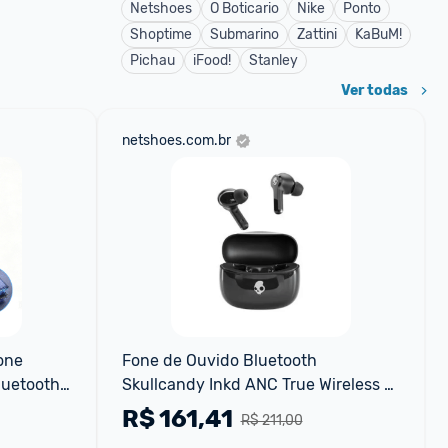
Netshoes
O Boticario
Nike
Ponto
Shoptime
Submarino
Zattini
KaBuM!
Pichau
iFood!
Stanley
Ver todas
netshoes.com.br
ne 
Fone de Ouvido Bluetooth 
uetooth 
Skullcandy Inkd ANC True Wireless 
ue
com Cancelamento Ativo de Ruído
R$
161,41
R$ 211,00