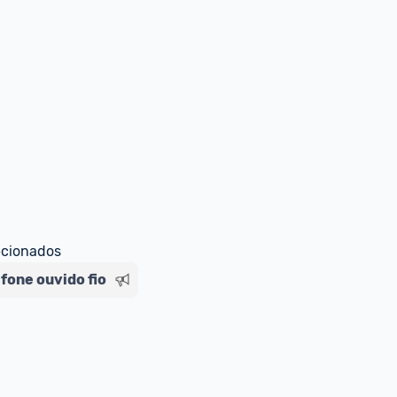
O tempo passa e ele se ma
ímpar. Só faço limpeza ma
cada 2 anos .
0
Responder
ecionados
fone ouvido fio