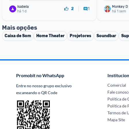
Isabela
Monkey D 
1
2
há 1 d
há 1 sem
Mais opções
Caixa de Som
Home Theater
Projetores
Soundbar
Sup
Promobit no WhatsApp
Institucion
Comercial
Entre no nosso grupo exclusivo 
Fale conosc
escaneando o QR Code
Política de
Política de 
Termos de 
Mapa Site