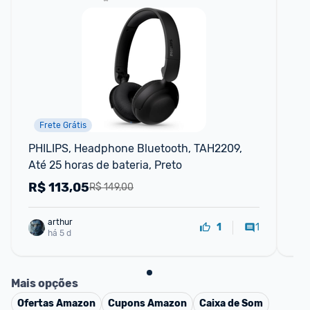
Frete Grátis
PHILIPS, Headphone Bluetooth, TAH2209, 
Fo
Até 25 horas de bateria, Preto
Ev
R$
113,05
R
R$ 149,00
arthur
1
1
há 5 d
Mais opções
Ofertas
Amazon
Cupons
Amazon
Caixa de Som