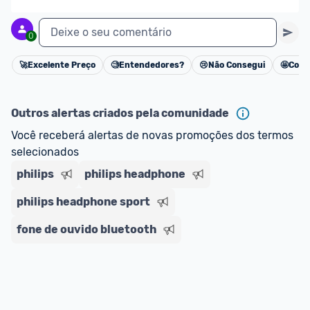
Deixe o seu comentário
0
🚀
Excelente Preço
🧐
Entendedores?
😢
Não Consegui
🤩
Cons
Cancelar
Outros alertas criados pela comunidade
Você receberá alertas de novas promoções dos termos 
selecionados
philips
philips headphone
philips headphone sport
fone de ouvido bluetooth