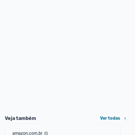
Veja também
Ver todas
amazon.com.br
net