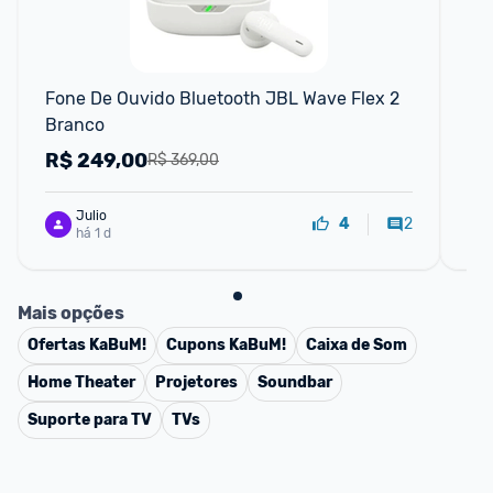
F
Fone De Ouvido Bluetooth JBL Wave Flex 2 
Fo
Branco
Bu
R$
249,00
R
R$ 369,00
Julio
2
4
há 1 d
Mais opções
Ofertas
KaBuM!
Cupons
KaBuM!
Caixa de Som
Home Theater
Projetores
Soundbar
Suporte para TV
TVs