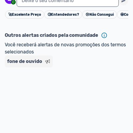
Deixe o seu comentário
0
🚀
Excelente Preço
🧐
Entendedores?
😢
Não Consegui
🤩
Cons
Cancelar
Outros alertas criados pela comunidade
Você receberá alertas de novas promoções dos termos 
selecionados
fone de ouvido