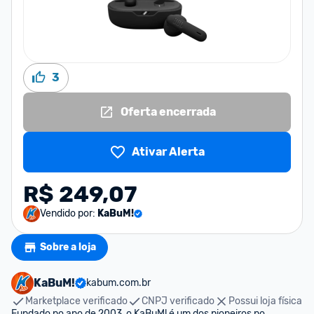
3
Oferta encerrada
Ativar Alerta
R$ 249,07
Vendido por:
KaBuM!
Sobre a loja
KaBuM!
kabum.com.br
Marketplace verificado
CNPJ verificado
Possui loja física
Fundado no ano de 2003, o KaBuM! é um dos pioneiros no 