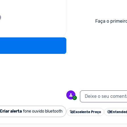
Faça o primeir
Deixe o seu coment
0
Criar alerta
fone ouvido bluetooth
🚀
Excelente Preço
🧐
Entended