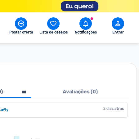
Postar oferta
Lista de desejos
Notificações
Entrar
0
)
Avaliações (
0
)
2 dias atrás
Luffy