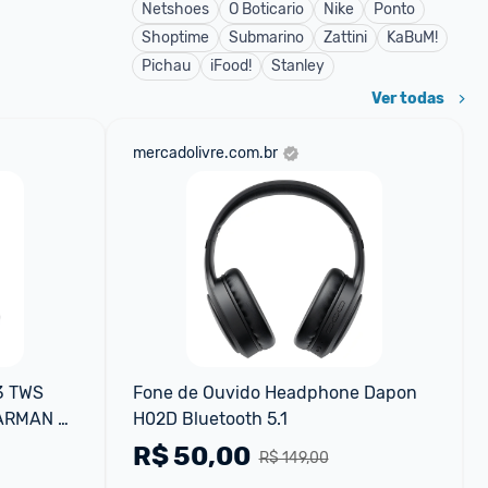
Netshoes
O Boticario
Nike
Ponto
Shoptime
Submarino
Zattini
KaBuM!
Pichau
iFood!
Stanley
Ver todas
mercadolivre.com.br
3 TWS 
Fone de Ouvido Headphone Dapon 
ARMAN 
H02D Bluetooth 5.1
R$
50,00
R$ 149,00