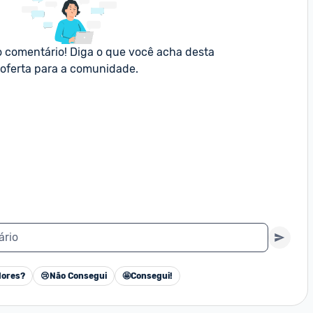
o comentário! Diga o que você acha desta 
oferta para a comunidade.
ário
ores?
😢
Não Consegui
🤩
Consegui!
Cancelar