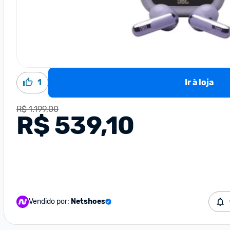
1
Ir à loja
R$ 1.199,00
R$ 539,10
Vendido por:
Netshoes