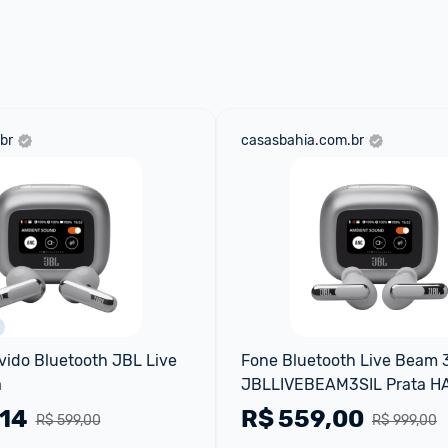
aqui
 as regras e condições!
br
casasbahia.com.br
ido Bluetooth JBL Live 
Fone Bluetooth Live Beam 
a
JBLLIVEBEAM3SIL Prata H
JBL
,14
R$
559,00
R$ 599,00
R$ 999,00