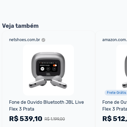
Entrega Expressa
: A partir de 2 dias úteis.* *Confira 
Veja também
netshoes.com.br
amazon.com.
Frete Grátis
Fone de Ouvido Bluetooth JBL Live 
Fone de Ouv
Flex 3 Prata
Flex 3 Prat
R$
539,10
R$
512
R$ 1.199,00