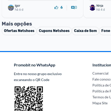
Igor
Ninja 
0
6
há 6 d
há 4 d
Mais opções
Ofertas
Netshoes
Cupons
Netshoes
Caixa de Som
Fone 
Promobit no WhatsApp
Institucion
Comercial
Entre no nosso grupo exclusivo 
Fale conosc
escaneando o QR Code
Política de
Política de 
Termos de 
Mapa Site