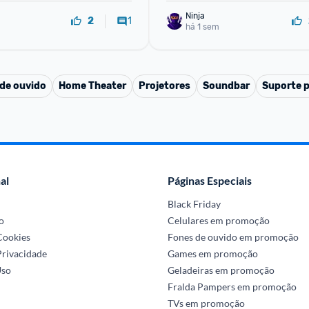
Ninja 
1
2
há 1 sem
de ouvido
Home Theater
Projetores
Soundbar
Suporte p
al
Páginas Especiais
Black Friday
o
Celulares em promoção
 Cookies
Fones de ouvido em promoção
Privacidade
Games em promoção
Uso
Geladeiras em promoção
Fralda Pampers em promoção
TVs em promoção